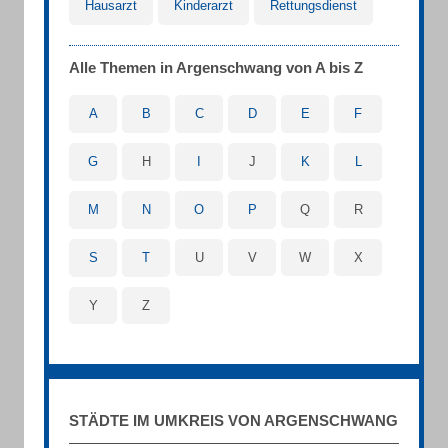
Hausarzt
Kinderarzt
Rettungsdienst
Alle Themen in Argenschwang von A bis Z
A
B
C
D
E
F
G
H
I
J
K
L
M
N
O
P
Q
R
S
T
U
V
W
X
Y
Z
STÄDTE IM UMKREIS VON ARGENSCHWANG