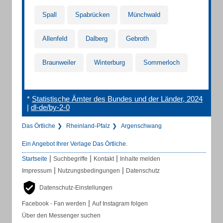
Spall
Spabrücken
Münchwald
Allenfeld
Dalberg
Gebroth
Braunweiler
Winterburg
Sommerloch
*
Statistische Ämter des Bundes und der Länder, 2024
|
dl-de/by-2-0
Das Örtliche
Rheinland-Pfalz
Argenschwang
Ein Angebot Ihrer Verlage Das Örtliche.
|
|
|
Startseite
Suchbegriffe
Kontakt
Inhalte melden
|
|
Impressum
Nutzungsbedingungen
Datenschutz
Datenschutz-Einstellungen
|
Facebook - Fan werden
Auf Instagram folgen
Über den Messenger suchen