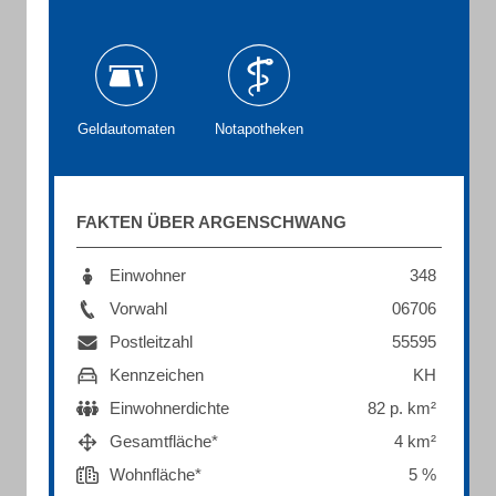
Geldautomaten
Notapotheken
FAKTEN ÜBER ARGENSCHWANG
Einwohner
348
Vorwahl
06706
Postleitzahl
55595
Kennzeichen
KH
Einwohnerdichte
82 p. km²
Gesamtfläche*
4 km²
Wohnfläche*
5 %