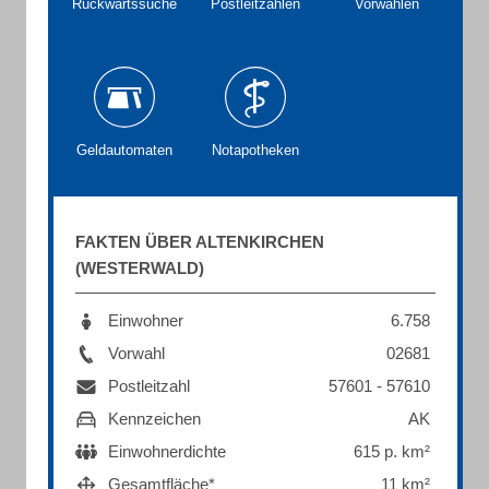
Rückwärtssuche
Postleitzahlen
Vorwahlen
Geldautomaten
Notapotheken
FAKTEN ÜBER ALTENKIRCHEN
(WESTERWALD)
Einwohner
6.758
Vorwahl
02681
Postleitzahl
57601 - 57610
Kennzeichen
AK
Einwohnerdichte
615 p. km²
Gesamtfläche*
11 km²