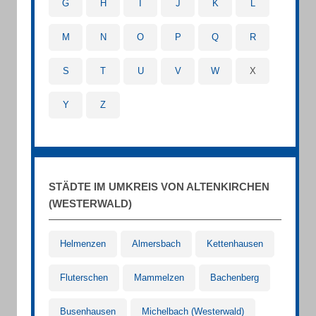
G
H
I
J
K
L
M
N
O
P
Q
R
S
T
U
V
W
X
Y
Z
STÄDTE IM UMKREIS VON ALTENKIRCHEN
(WESTERWALD)
Helmenzen
Almersbach
Kettenhausen
Fluterschen
Mammelzen
Bachenberg
Busenhausen
Michelbach (Westerwald)