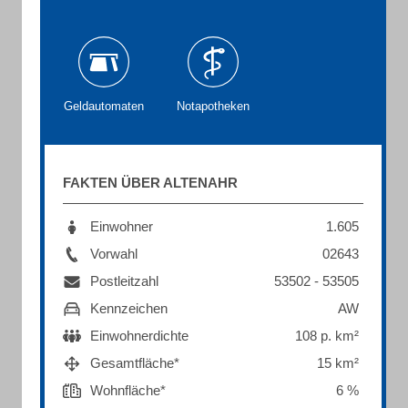
Geldautomaten
Notapotheken
FAKTEN ÜBER ALTENAHR
Einwohner
1.605
Vorwahl
02643
Postleitzahl
53502 - 53505
Kennzeichen
AW
Einwohnerdichte
108 p. km²
Gesamtfläche*
15 km²
Wohnfläche*
6 %