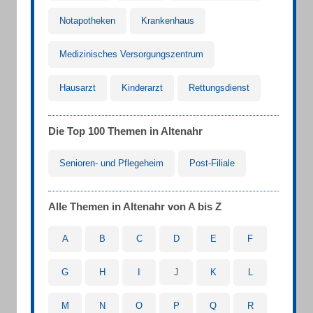
Notapotheken
Krankenhaus
Medizinisches Versorgungszentrum
Hausarzt
Kinderarzt
Rettungsdienst
Die Top 100 Themen in Altenahr
Senioren- und Pflegeheim
Post-Filiale
Alle Themen in Altenahr von A bis Z
A
B
C
D
E
F
G
H
I
J
K
L
M
N
O
P
Q
R