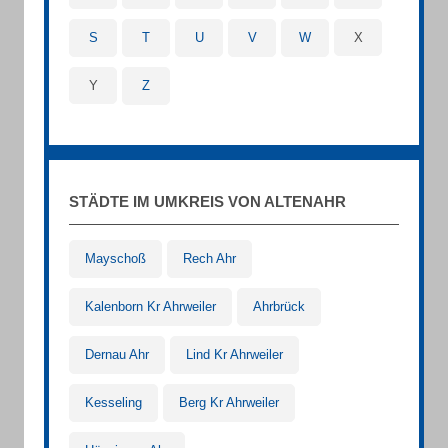
S
T
U
V
W
X
Y
Z
STÄDTE IM UMKREIS VON ALTENAHR
Mayschoß
Rech Ahr
Kalenborn Kr Ahrweiler
Ahrbrück
Dernau Ahr
Lind Kr Ahrweiler
Kesseling
Berg Kr Ahrweiler