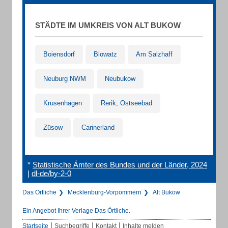
STÄDTE IM UMKREIS VON ALT BUKOW
Boiensdorf
Blowatz
Am Salzhaff
Neuburg NWM
Neubukow
Krusenhagen
Rerik, Ostseebad
Züsow
Carinerland
*
Statistische Ämter des Bundes und der Länder, 2024
|
dl-de/by-2-0
Das Örtliche
Mecklenburg-Vorpommern
Alt Bukow
Ein Angebot Ihrer Verlage Das Örtliche.
|
|
|
Startseite
Suchbegriffe
Kontakt
Inhalte melden