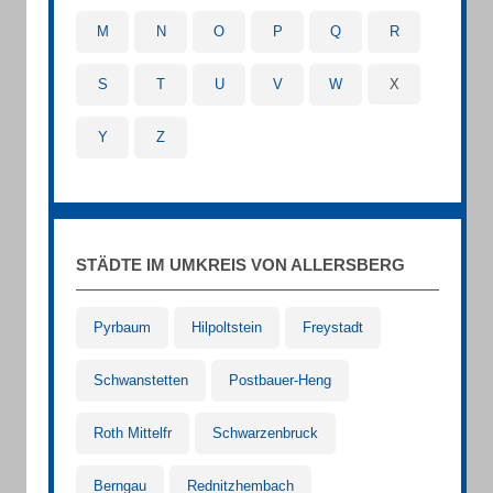
M
N
O
P
Q
R
S
T
U
V
W
X
Y
Z
STÄDTE IM UMKREIS VON ALLERSBERG
Pyrbaum
Hilpoltstein
Freystadt
Schwanstetten
Postbauer-Heng
Roth Mittelfr
Schwarzenbruck
Berngau
Rednitzhembach