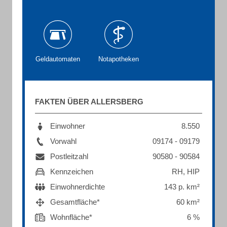
Geldautomaten
Notapotheken
FAKTEN ÜBER ALLERSBERG
Einwohner
8.550
Vorwahl
09174 - 09179
Postleitzahl
90580 - 90584
Kennzeichen
RH, HIP
Einwohnerdichte
143 p. km²
Gesamtfläche*
60 km²
Wohnfläche*
6 %