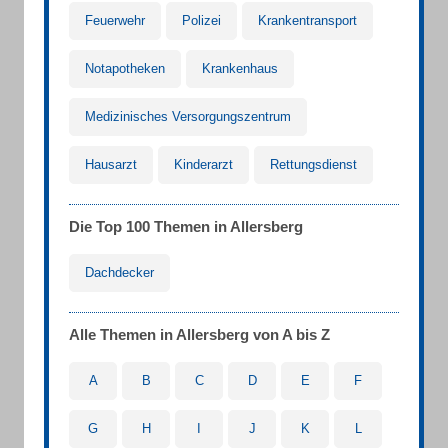
Feuerwehr
Polizei
Krankentransport
Notapotheken
Krankenhaus
Medizinisches Versorgungszentrum
Hausarzt
Kinderarzt
Rettungsdienst
Die Top 100 Themen in Allersberg
Dachdecker
Alle Themen in Allersberg von A bis Z
A
B
C
D
E
F
G
H
I
J
K
L