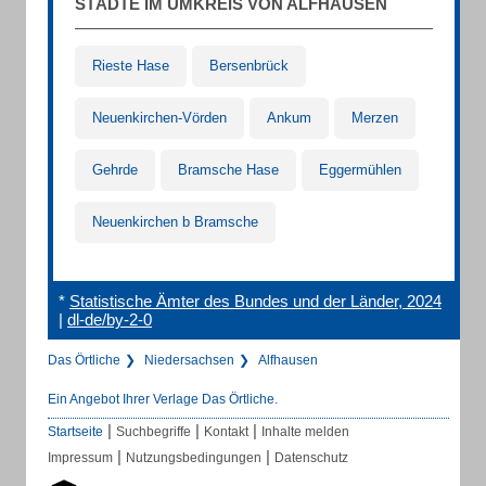
STÄDTE IM UMKREIS VON ALFHAUSEN
Rieste Hase
Bersenbrück
Neuenkirchen-Vörden
Ankum
Merzen
Gehrde
Bramsche Hase
Eggermühlen
Neuenkirchen b Bramsche
*
Statistische Ämter des Bundes und der Länder, 2024
|
dl-de/by-2-0
Das Örtliche
Niedersachsen
Alfhausen
Ein Angebot Ihrer Verlage Das Örtliche.
|
|
|
Startseite
Suchbegriffe
Kontakt
Inhalte melden
|
|
Impressum
Nutzungsbedingungen
Datenschutz