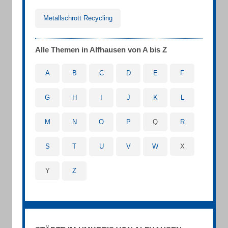
Metallschrott Recycling
Alle Themen in Alfhausen von A bis Z
A
B
C
D
E
F
G
H
I
J
K
L
M
N
O
P
Q
R
S
T
U
V
W
X
Y
Z