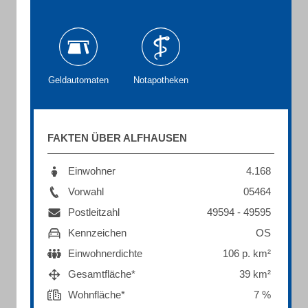
Geldautomaten
Notapotheken
FAKTEN ÜBER ALFHAUSEN
Einwohner
4.168
Vorwahl
05464
Postleitzahl
49594 - 49595
Kennzeichen
OS
Einwohnerdichte
106 p. km²
Gesamtfläche*
39 km²
Wohnfläche*
7 %