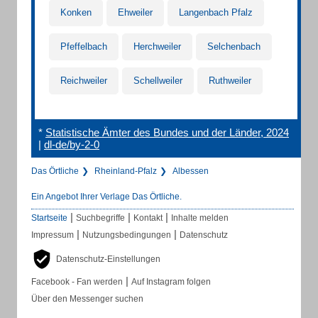
Konken
Ehweiler
Langenbach Pfalz
Pfeffelbach
Herchweiler
Selchenbach
Reichweiler
Schellweiler
Ruthweiler
*
Statistische Ämter des Bundes und der Länder, 2024
|
dl-de/by-2-0
Das Örtliche
Rheinland-Pfalz
Albessen
Ein Angebot Ihrer Verlage Das Örtliche.
|
|
|
Startseite
Suchbegriffe
Kontakt
Inhalte melden
|
|
Impressum
Nutzungsbedingungen
Datenschutz
Datenschutz-Einstellungen
|
Facebook - Fan werden
Auf Instagram folgen
Über den Messenger suchen