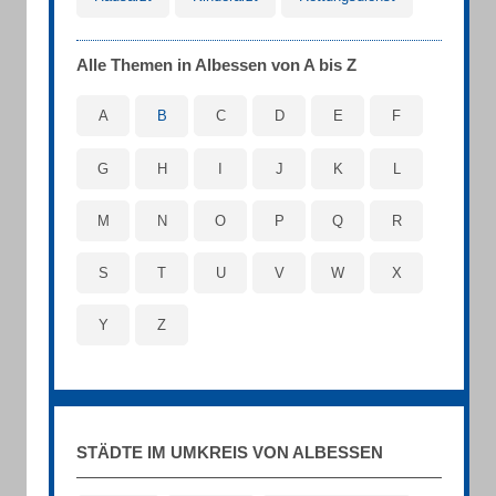
Alle Themen in Albessen von A bis Z
A
B
C
D
E
F
G
H
I
J
K
L
M
N
O
P
Q
R
S
T
U
V
W
X
Y
Z
STÄDTE IM UMKREIS VON ALBESSEN