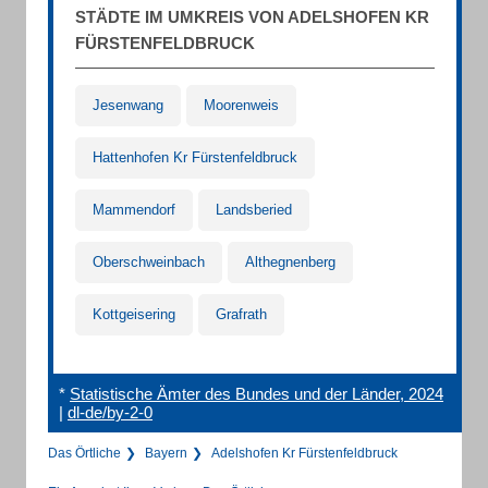
STÄDTE IM UMKREIS VON ADELSHOFEN KR
FÜRSTENFELDBRUCK
Jesenwang
Moorenweis
Hattenhofen Kr Fürstenfeldbruck
Mammendorf
Landsberied
Oberschweinbach
Althegnenberg
Kottgeisering
Grafrath
*
Statistische Ämter des Bundes und der Länder, 2024
|
dl-de/by-2-0
Das Örtliche
Bayern
Adelshofen Kr Fürstenfeldbruck