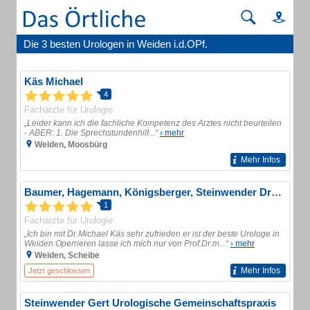
Die 3 besten Urologen in Weiden i.d.OPf.
Käs Michael
4
Fachärzte für Urologie
„Leider kann ich die fachliche Kompetenz des Arztes nicht beurteilen
- ABER: 1. Die Sprechstundenhilf...“
› mehr
Weiden, Moosbürg
Mehr Infos
Baumer, Hagemann, Königsberger, Steinwender Dres. Urologische Gemeinschaftspraxis
1
Fachärzte für Urologie
„Ich bin mit Dr.Michael Käs sehr zufrieden er ist der beste Urologe in
Weiden.Operrieren lasse ich mich nur von Prof.Dr.m...“
› mehr
Weiden, Scheibe
Mehr Infos
Jetzt geschlossen
Steinwender Gert Urologische Gemeinschaftspraxis