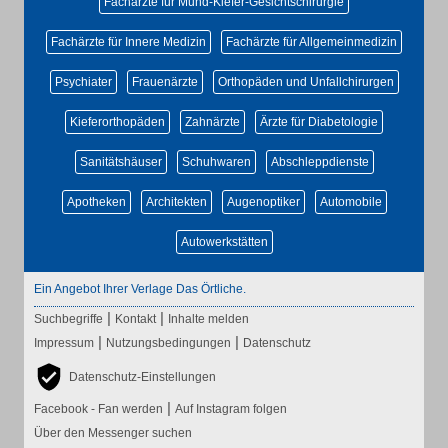
Fachärzte für Mund-Kiefer-Gesichtschirurgie
Fachärzte für Innere Medizin
Fachärzte für Allgemeinmedizin
Psychiater
Frauenärzte
Orthopäden und Unfallchirurgen
Kieferorthopäden
Zahnärzte
Ärzte für Diabetologie
Sanitätshäuser
Schuhwaren
Abschleppdienste
Apotheken
Architekten
Augenoptiker
Automobile
Autowerkstätten
Ein Angebot Ihrer Verlage Das Örtliche.
|
|
Suchbegriffe
Kontakt
Inhalte melden
|
|
Impressum
Nutzungsbedingungen
Datenschutz
Datenschutz-Einstellungen
|
Facebook - Fan werden
Auf Instagram folgen
Über den Messenger suchen