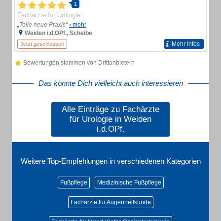
1
Fachärzte für Urologie
„Tolle neue Praxis“
› mehr
Weiden i.d.OPf., Scheibe
Mehr Infos
Jetzt geschlossen
Bewertungen stammen von Drittanbietern
Das könnte Dich vielleicht auch interessieren
Alle Einträge zu Fachärzte
für Urologie in Weiden
i.d.OPf.
Weitere Top-Empfehlungen in verschiedenen Kategorien
Fußpflege
Medizinische Fußpflege
Fachärzte für Augenheilkunde