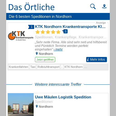
Die 6 besten Speditionen in Nordhorn
Anzeige
KTK Nordhorn Krankentransporte Klassen
1
3
Speditionen
Krankenpflege
Krankentransporte
Medi
„Sehr nette Firma. Alle sind sehr nett und hilfsbereit
und Pünktlich Termine werden perfekt
eingehalten“
› mehr
Nordhorn
Mehr Infos
Jetzt geöffnet
Krankenfahrten
Taxi
Rollstuhltransport
.
KTK Nordhorn
Krankentransporte
Lieg
Weitere interessante Treffer
Uwe Mäulen Logistik Spedition
Speditionen
Nordhorn