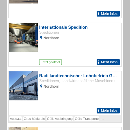
Mehr Infos
Internationale Spedition
Speditionen
Nordhorn
Mehr Infos
Jetzt geöffnet
Radi landtechnischer Lohnbetrieb GmbH
Speditionen
Landwirtschaftliche Maschinen und Geräte
Nordhorn
Mehr Infos
Aussaat
Gras häckseln
Gülle Ausbringung
Gülle Transporte
LKW Transporte
Ma