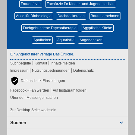
Frauenärzte
Fachärzte für Kinder- und Jugendmedizin
Ärzte für Diabetologie
Dachdeckereien
Bauunternehmen
Fachgebundene Psychotherapie
Ägyptische Küche
Apotheken
Aquaristik
Augenoptiker
Ein Angebot Ihrer Verlage Das Örtliche.
|
|
Suchbegriffe
Kontakt
Inhalte melden
|
|
Impressum
Nutzungsbedingungen
Datenschutz
Datenschutz-Einstellungen
|
Facebook - Fan werden
Auf Instagram folgen
Über den Messenger suchen
Zur Desktop-Seite wechseln
Suchen