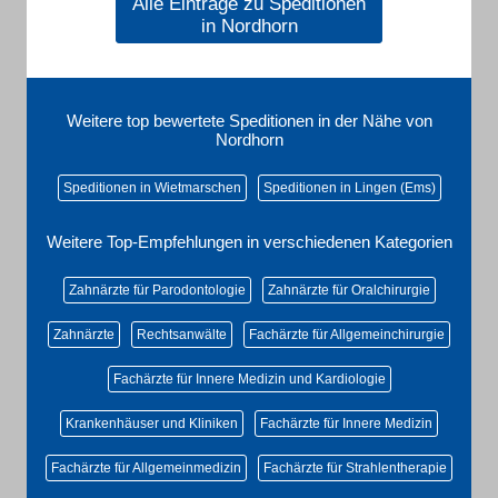
Alle Einträge zu Speditionen
in Nordhorn
Weitere top bewertete Speditionen in der Nähe von
Nordhorn
Speditionen in Wietmarschen
Speditionen in Lingen (Ems)
Weitere Top-Empfehlungen in verschiedenen Kategorien
Zahnärzte für Parodontologie
Zahnärzte für Oralchirurgie
Zahnärzte
Rechtsanwälte
Fachärzte für Allgemeinchirurgie
Fachärzte für Innere Medizin und Kardiologie
Krankenhäuser und Kliniken
Fachärzte für Innere Medizin
Fachärzte für Allgemeinmedizin
Fachärzte für Strahlentherapie