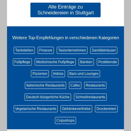
Alle Einträge zu
Schneidereien in Stuttgart
Weitere Top-Empfehlungen in verschiedenen Kategorien
Tankstellen
Friseure
Taxiunternehmen
Sanitätshäuser
Fußpflege
Medizinische Fußpflege
Banken
Postdienste
Pizzerien
Imbiss
Bars und Lounges
Italienische Restaurants
Cafes
Restaurants
Deutsch-bürgerliche Küche
Schnellrestaurants
Vegetarische Restaurants
Getränkevertriebe
Druckereien
Copyshops