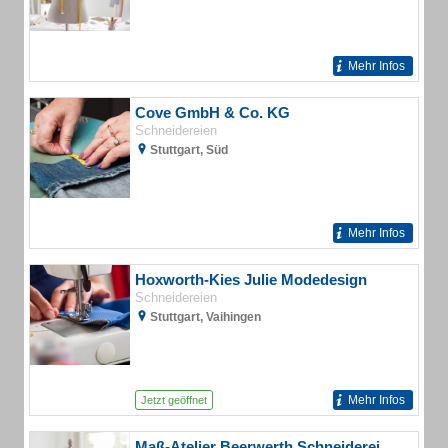
Mehr Infos
Cove GmbH & Co. KG
Schneidereien
Stuttgart, Süd
Mehr Infos
Hoxworth-Kies Julie Modedesign
Schneidereien
Stuttgart, Vaihingen
Mehr Infos
Jetzt geöffnet
Maß-Atelier Beerwerth Schneiderei