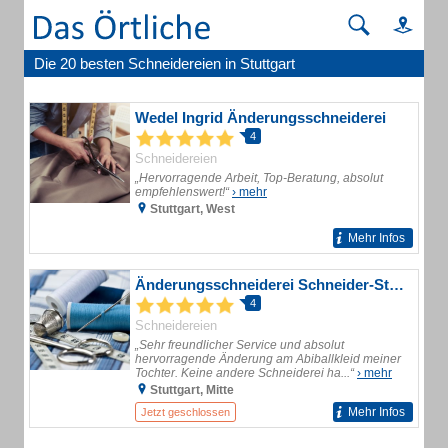
Die 20 besten Schneidereien in Stuttgart
Wedel Ingrid Änderungsschneiderei
4
Schneidereien
„Hervorragende Arbeit, Top-Beratung, absolut
empfehlenswert!“
› mehr
Stuttgart, West
Mehr Infos
Änderungsschneiderei Schneider-Studio im Bohnenviertel
4
Schneidereien
„Sehr freundlicher Service und absolut
hervorragende Änderung am Abiballkleid meiner
Tochter. Keine andere Schneiderei ha...“
› mehr
Stuttgart, Mitte
Mehr Infos
Jetzt geschlossen