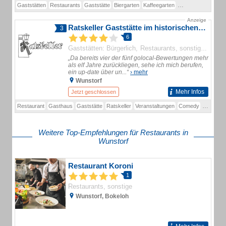
Gaststätten
Restaurants
Gaststätte
Biergarten
Kaffeegarten
Altens Ruh
Altens
Anzeige
Ratskeller Gaststätte im historischen Gewölbe
3
6
Gaststätten: Bürgerlich
Restaurants, sonstige
Gäste
„Da bereits vier der fünf golocal-Bewertungen mehr
als elf Jahre zurückliegen, sehe ich mich berufen,
ein up-date über un...“
› mehr
Wunstorf
Mehr Infos
Jetzt geschlossen
Restaurant
Gasthaus
Gaststätte
Ratskeller
Veranstaltungen
Comedy
Innensta
Weitere Top-Empfehlungen für Restaurants in
Wunstorf
Restaurant Koroni
1
Restaurants, sonstige
Wunstorf, Bokeloh