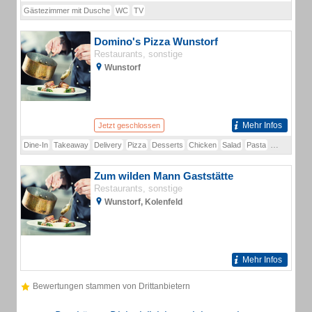
Gästezimmer mit Dusche
WC
TV
Domino's Pizza Wunstorf
Restaurants, sonstige
Wunstorf
Mehr Infos
Jetzt geschlossen
Dine-In
Takeaway
Delivery
Pizza
Desserts
Chicken
Salad
Pasta
Thickshake
Zum wilden Mann Gaststätte
Restaurants, sonstige
Wunstorf, Kolenfeld
Mehr Infos
Bewertungen stammen von Drittanbietern