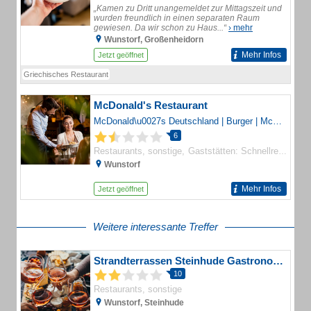
„Kamen zu Dritt unangemeldet zur Mittagszeit und
wurden freundlich in einen separaten Raum
gewiesen. Da wir schon zu Haus...“
› mehr
Wunstorf, Großenheidorn
Mehr Infos
Jetzt geöffnet
Griechisches Restaurant
McDonald's Restaurant
McDonald\u0027s Deutschland | Burger | McNuggets | McCafé | Desserts \u0026 Mehr
6
Restaurants, sonstige
Gaststätten: Schnellrestaurants
Wunstorf
Mehr Infos
Jetzt geöffnet
Weitere interessante Treffer
Strandterrassen Steinhude Gastronomiebetriebe GmbH
10
Restaurants, sonstige
Wunstorf, Steinhude