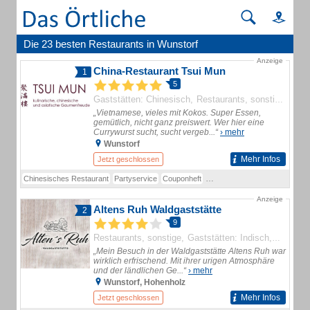
Die 23 besten Restaurants in Wunstorf
Anzeige
China-Restaurant Tsui Mun
1
5
Gaststätten: Chinesisch
Restaurants, sonstige
Part
„Vietnamese, vieles mit Kokos. Super Essen,
gemütlich, nicht ganz preiswert. Wer hier eine
Currywurst sucht, sucht vergeb...“
› mehr
Wunstorf
Mehr Infos
Jetzt geschlossen
Chinesisches Restaurant
Partyservice
Couponheft
jedes 11. Menü kostenlos !
Ch
Anzeige
Altens Ruh Waldgaststätte
2
9
Restaurants, sonstige
Gaststätten: Indisch
Gaststät
„Mein Besuch in der Waldgaststätte Altens Ruh war
wirklich erfrischend. Mit ihrer urigen Atmosphäre
und der ländlichen Ge...“
› mehr
Wunstorf, Hohenholz
Mehr Infos
Jetzt geschlossen