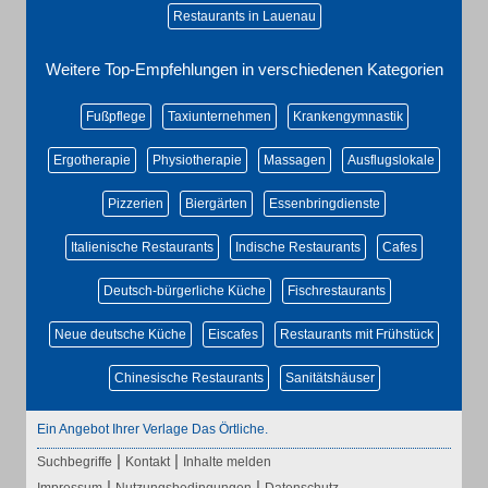
Restaurants in Lauenau
Weitere Top-Empfehlungen in verschiedenen Kategorien
Fußpflege
Taxiunternehmen
Krankengymnastik
Ergotherapie
Physiotherapie
Massagen
Ausflugslokale
Pizzerien
Biergärten
Essenbringdienste
Italienische Restaurants
Indische Restaurants
Cafes
Deutsch-bürgerliche Küche
Fischrestaurants
Neue deutsche Küche
Eiscafes
Restaurants mit Frühstück
Chinesische Restaurants
Sanitätshäuser
Ein Angebot Ihrer Verlage Das Örtliche.
|
|
Suchbegriffe
Kontakt
Inhalte melden
|
|