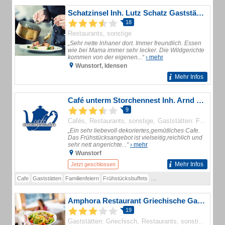
Schatzinsel Inh. Lutz Schatz Gaststätte
18
Restaurants, sonstige
„Sehr nette lnhaner dort. Immer freundlich. Essen
wie bei Mama immer sehr lecker. Die Wildgerichte
kommen von der eigenen...“
› mehr
Wunstorf, Idensen
Mehr Infos
Café unterm Storchennest Inh. Arnd Borges
9
Cafés
Restaurants, sonstige
Gaststätten: Frühstückslokale
„Ein sehr liebevoll dekoriertes,gemütliches Cafe.
Das Frühstücksangebot ist vielseitig,reichlich und
sehr nett angerichte...“
› mehr
Wunstorf
Mehr Infos
Jetzt geschlossen
Cafe
Gaststätten
Familienfeiern
Frühstücksbuffets
Cafe unterm Storchennest
K
Amphora Restaurant Griechische Gastlichkeit
19
Gaststätten: Griechisch
Restaurants, sonstige