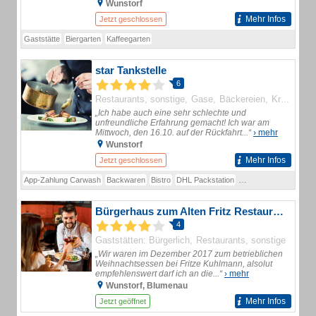
Wunstorf
Mehr Infos
Jetzt geschlossen
Gaststätte
Biergarten
Kaffeegarten
star Tankstelle
6
Restaurants, sonstige
Gase
Bäckereien
Kraftstoffe
„Ich habe auch eine sehr schlechte und
unfreundliche Erfahrung gemacht! Ich war am
Mittwoch, den 16.10. auf der Rückfahrt...“
› mehr
Wunstorf
Mehr Infos
Jetzt geschlossen
App-Zahlung Carwash
Backwaren
Bistro
DHL Packstation
Hermes Paketdienst
Bürgerhaus zum Alten Fritz Restaurant
4
Gaststätten: Bürgerlich
Restaurants, sonstige
„Wir waren im Dezember 2017 zum betrieblichen
Weihnachtsessen bei Fritze Kuhlmann, alsolut
empfehlenswert darf ich an die...“
› mehr
Wunstorf, Blumenau
Mehr Infos
Jetzt geöffnet