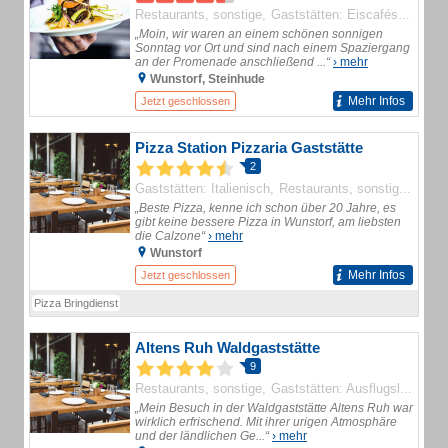
Restaurants, sonstige
Gaststätten: Eiscafés
Cafés
„Moin, wir waren an einem schönen sonnigen
Sonntag vor Ort und sind nach einem Spaziergang
an der Promenade anschließend ...“
› mehr
Wunstorf, Steinhude
Mehr Infos
Jetzt geschlossen
Pizza Station Pizzaria Gaststätte
2
Gaststätten: Italienisch
Restaurants, sonstige
Gasts
„Beste Pizza, kenne ich schon über 20 Jahre, es
gibt keine bessere Pizza in Wunstorf, am liebsten
die Calzone“
› mehr
Wunstorf
Mehr Infos
Jetzt geschlossen
Pizza Bringdienst
Altens Ruh Waldgaststätte
9
Restaurants, sonstige
Gaststätten: Ausflugslokale
„Mein Besuch in der Waldgaststätte Altens Ruh war
wirklich erfrischend. Mit ihrer urigen Atmosphäre
und der ländlichen Ge...“
› mehr