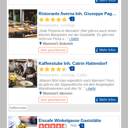
Mehr Infos
Ristorante Averna Inh. Giuseppe Pagano Scorcio
1
Restaurants, sonstige
„Gute Pizzeria in Wunstorf. Hier gibt es auch einen
kleinen Biergarten vor der Gaststätte. Es gibt hier
nicht nur Pizza u...“
› mehr
Wunstorf, Bokeloh
Mehr Infos
Jetzt geschlossen
Kaffeestube Inh. Catrin Hattendorf
6
Restaurants, sonstige
Cafés
„Warum fährt man eigentlich nach Idensen? Nun,
da gibt es die Sigwardkirche mit den freigelegten
Wandmalereien und den St...“
› mehr
Wunstorf, Idensen
Mehr Infos
Jetzt geschlossen
Kaffeestube
Eiscafe Winkelgasse Gaststätte
Yelp
3