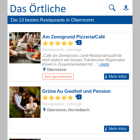
Die 13 besten Restaurants in Obernzenn
Am Zenngrund Pizzeria/Café
2
Restaurants, sonstige
„Cafe am Zenngrund, Land-Restaurant paßt für
mich jedoch viel besser, Fränkisches Regionales
Essen in Zusammenarbeit mit ...“
› mehr
Obernzenn
Mehr Infos
Jetzt geschlossen
Grüne Au Gasthof und Pension
1
Restaurants, sonstige
Obernzenn, Hechelbach
Mehr Infos