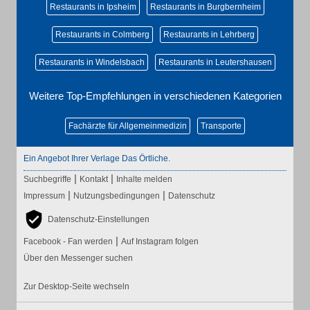
Restaurants in Ipsheim
Restaurants in Burgbernheim
Restaurants in Colmberg
Restaurants in Lehrberg
Restaurants in Windelsbach
Restaurants in Leutershausen
Weitere Top-Empfehlungen in verschiedenen Kategorien
Fachärzte für Allgemeinmedizin
Transporte
Ein Angebot Ihrer Verlage Das Örtliche.
|
|
Suchbegriffe
Kontakt
Inhalte melden
|
|
Impressum
Nutzungsbedingungen
Datenschutz
Datenschutz-Einstellungen
|
Facebook - Fan werden
Auf Instagram folgen
Über den Messenger suchen
Zur Desktop-Seite wechseln