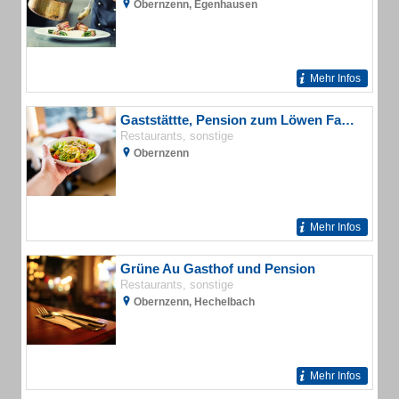
Obernzenn, Egenhausen
Mehr Infos
Gaststättte, Pension zum Löwen Familie Engelhardt Gasthaus
Restaurants, sonstige
Obernzenn
Mehr Infos
Grüne Au Gasthof und Pension
Restaurants, sonstige
Obernzenn, Hechelbach
Mehr Infos