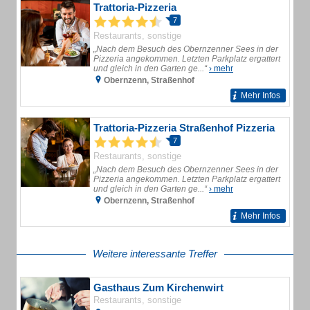
Trattoria-Pizzeria
7
Restaurants, sonstige
„Nach dem Besuch des Obernzenner Sees in der
Pizzeria angekommen. Letzten Parkplatz ergattert
und gleich in den Garten ge...“
› mehr
Obernzenn, Straßenhof
Mehr Infos
Trattoria-Pizzeria Straßenhof Pizzeria
7
Restaurants, sonstige
„Nach dem Besuch des Obernzenner Sees in der
Pizzeria angekommen. Letzten Parkplatz ergattert
und gleich in den Garten ge...“
› mehr
Obernzenn, Straßenhof
Mehr Infos
Weitere interessante Treffer
Gasthaus Zum Kirchenwirt
Restaurants, sonstige