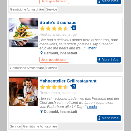
Mehr Infos
Jetzt geschlossen
Gemütliche Atmosphäre
Service
Strate's Brauhaus
6
Restaurants, sonstige
„We had a delicious dinner here of schnitzel, pork
medallions, sauerkraut, potatoes. My husband
enjoyed the beers and we ...“
› mehr
Detmold, Innenstadt
Mehr Infos
Jetzt geschlossen
Gemütliche Atmosphäre
Service
Hahnenteller Grillrestaurant
3
Restaurants, sonstige
„Ein sehr schöner Laden wo das Personal und der
Chef auch sehr nett sind wir fahren sogar extra
vom Paderborn alle 14 Tag...“
› mehr
Detmold, Innenstadt
Mehr Infos
Service
Gemütliche Atmosphäre