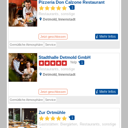
Pizzeria Don Calzone Restaurant
1
Restaurants, sonstige
Detmold, Innenstadt
Mehr Infos
Jetzt geschlossen
Gemütliche Atmosphäre
Service
Stadthalle Detmold GmbH
Yelp
1
Restaurants, sonstige
Detmold, Innenstadt
Mehr Infos
Jetzt geschlossen
Gemütliche Atmosphäre
Service
Zur Ortmühle
1
Gaststätten: Biergärten
Restaurants, sonstige