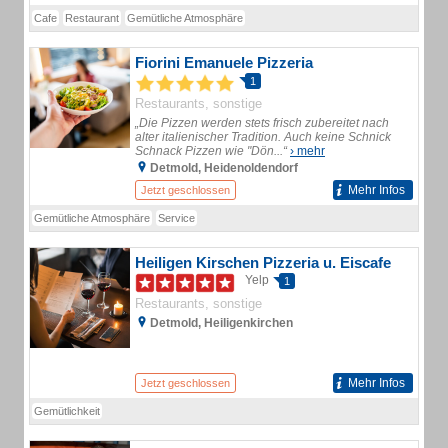
Cafe
Restaurant
Gemütliche Atmosphäre
Fiorini Emanuele Pizzeria
1
Restaurants, sonstige
„Die Pizzen werden stets frisch zubereitet nach
alter italienischer Tradition. Auch keine Schnick
Schnack Pizzen wie "Dön...“
› mehr
Detmold, Heidenoldendorf
Mehr Infos
Jetzt geschlossen
Gemütliche Atmosphäre
Service
Heiligen Kirschen Pizzeria u. Eiscafe
Yelp
1
Restaurants, sonstige
Detmold, Heiligenkirchen
Mehr Infos
Jetzt geschlossen
Gemütlichkeit