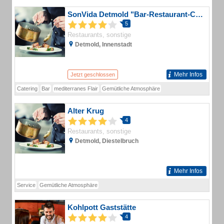
SonVida Detmold "Bar-Restaurant-Cafe"
5
Restaurants, sonstige
Detmold, Innenstadt
Mehr Infos
Jetzt geschlossen
Catering
Bar
mediterranes Flair
Gemütliche Atmosphäre
Alter Krug
4
Restaurants, sonstige
Detmold, Diestelbruch
Mehr Infos
Service
Gemütliche Atmosphäre
Kohlpott Gaststätte
4