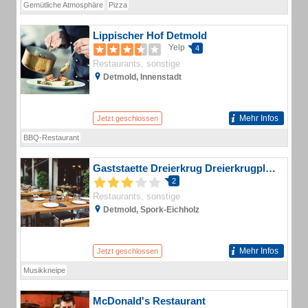
Gemütliche Atmosphäre
Pizza
Lippischer Hof Detmold
Yelp
4
Restaurants, sonstige
Detmold, Innenstadt
Mehr Infos
Jetzt geschlossen
BBQ-Restaurant
Gaststaette Dreierkrug Dreierkrugplatz 3
2
Restaurants, sonstige
Detmold, Spork-Eichholz
Mehr Infos
Jetzt geschlossen
Musikkneipe
McDonald's Restaurant