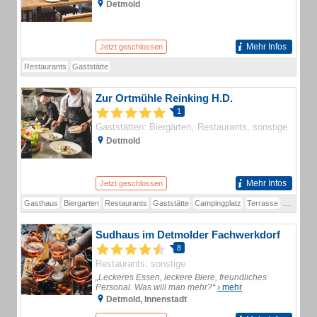
Detmold
Mehr Infos
Jetzt geschlossen
Restaurants
Gaststätte
Zur Ortmühle Reinking H.D.
1
Gaststätten: Biergärten
Restaurants, sonstige
Detmold
Mehr Infos
Jetzt geschlossen
Gasthaus
Biergarten
Restaurants
Gaststätte
Campingplatz
Terrasse
Wanderw
Sudhaus im Detmolder Fachwerkdorf
8
Restaurants, sonstige
„Leckeres Essen, leckere Biere, freundliches
Personal. Was will man mehr?“
› mehr
Detmold, Innenstadt