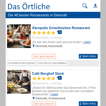
Die 48 besten Restaurants in Detmold
Akropolis Griechisches Restaurant
9
Restaurants, sonstige
„Es war wie immer sehr gut und lecker“
› mehr
Detmold, Innenstadt
Mehr Infos
Jetzt geschlossen
Gemütliche Atmosphäre
Griechische Spezialitäten
Café Berghof Stork
5
Restaurants, sonstige
„Haben für Weihnachten kpl.Gansmenü für 2 Pers.
bestellt und abgeholt. Das Essen war vorzüglich.
Dankeschön“
› mehr
Detmold, Schönemark
Mehr Infos
Jetzt geschlossen