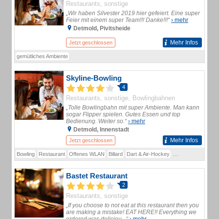
Restaurants, sonstige
„Wir haben Silvester 2019 hier gefeiert. Eine super
Feier mit einem super Team!!! Danke!!!“
› mehr
Detmold, Pivitsheide
Mehr Infos
Jetzt geschlossen
gemütliches Ambiente
Skyline-Bowling
4
Restaurants, sonstige
Bowlingbahnen
„Tolle Bowlingbahn mit super Ambiente. Man kann
sogar Flipper spielen. Gutes Essen und top
Bedienung. Weiter so.“
› mehr
Detmold, Innenstadt
Mehr Infos
Jetzt geschlossen
Bowling
Restaurant
Offenes WLAN
Billard
Dart & Air-Hockey
Geburtstage
Feie
Bastet Restaurant
2
Restaurants, sonstige
„If you choose to not eat at this restaurant then you
are making a mistake! EAT HERE!! Everything we