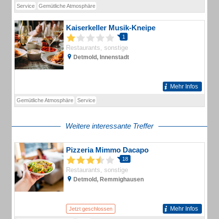
Service
Gemütliche Atmosphäre
Kaiserkeller Musik-Kneipe
1
Restaurants, sonstige
Detmold, Innenstadt
Mehr Infos
Gemütliche Atmosphäre
Service
Weitere interessante Treffer
Pizzeria Mimmo Dacapo
18
Restaurants, sonstige
Detmold, Remmighausen
Mehr Infos
Jetzt geschlossen