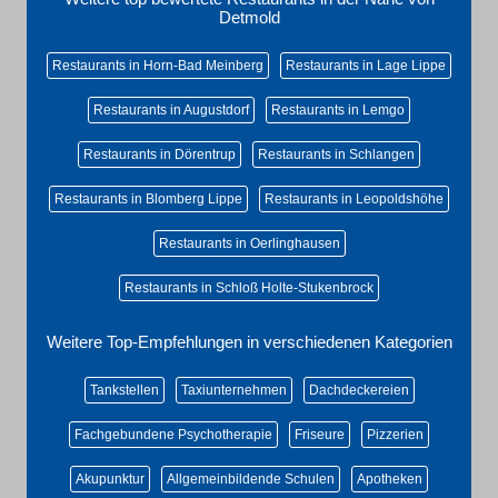
Detmold
Restaurants in Horn-Bad Meinberg
Restaurants in Lage Lippe
Restaurants in Augustdorf
Restaurants in Lemgo
Restaurants in Dörentrup
Restaurants in Schlangen
Restaurants in Blomberg Lippe
Restaurants in Leopoldshöhe
Restaurants in Oerlinghausen
Restaurants in Schloß Holte-Stukenbrock
Weitere Top-Empfehlungen in verschiedenen Kategorien
Tankstellen
Taxiunternehmen
Dachdeckereien
Fachgebundene Psychotherapie
Friseure
Pizzerien
Akupunktur
Allgemeinbildende Schulen
Apotheken