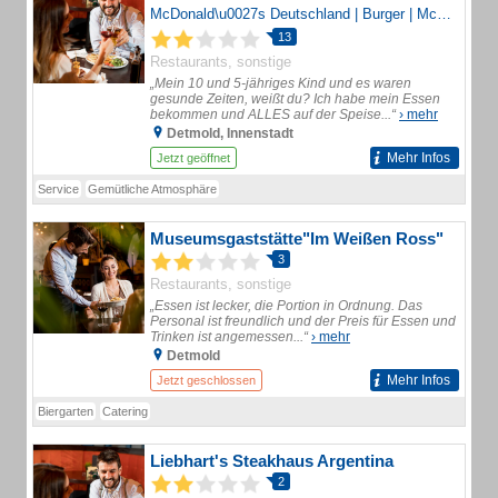
McDonald\u0027s Deutschland | Burger | McNuggets | McCafé | Desserts \u0026 Mehr
13
Restaurants, sonstige
„Mein 10 und 5-jähriges Kind und es waren
gesunde Zeiten, weißt du? Ich habe mein Essen
bekommen und ALLES auf der Speise...“
› mehr
Detmold, Innenstadt
Mehr Infos
Jetzt geöffnet
Service
Gemütliche Atmosphäre
Museumsgaststätte"Im Weißen Ross"
3
Restaurants, sonstige
„Essen ist lecker, die Portion in Ordnung. Das
Personal ist freundlich und der Preis für Essen und
Trinken ist angemessen...“
› mehr
Detmold
Mehr Infos
Jetzt geschlossen
Biergarten
Catering
Liebhart's Steakhaus Argentina
2