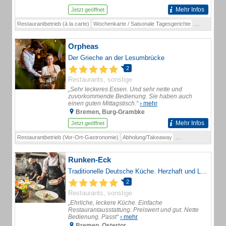
Mehr Infos
Jetzt geöffnet
Restaurantbetrieb (à la carte)
Wochenkarte / Saisonale Tagesgerichte
Reservierun
Orpheas
Der Grieche an der Lesumbrücke
2
Restaurants, sonstige
„Sehr leckeres Essen. Und sehr nette und
zuvorkommende Bedienung. Sie haben auch
einen guten Mittagstisch.“
› mehr
Bremen, Burg-Grambke
Mehr Infos
Jetzt geöffnet
Restaurantbetrieb (Vor-Ort-Gastronomie)
Abholung/Takeaway
Tischreservierunge
Runken-Eck
Traditionelle Deutsche Küche. Herzhaft und Lecker.
2
Restaurants, sonstige
„Ehrliche, leckere Küche. Einfache
Restaurantausstattung. Preiswert und gut. Nette
Bedienung. Passt“
› mehr
Bremen, Ostertor