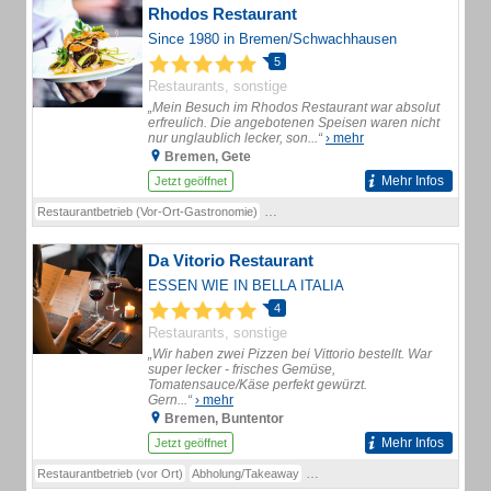
Rhodos Restaurant
Since 1980 in Bremen/Schwachhausen
5
Restaurants, sonstige
„Mein Besuch im Rhodos Restaurant war absolut
erfreulich. Die angebotenen Speisen waren nicht
nur unglaublich lecker, son...“
› mehr
Bremen, Gete
Mehr Infos
Jetzt geöffnet
Restaurantbetrieb (Vor-Ort-Gastronomie)
Speisekarte als PDF/Abholung (Ausweis a
Da Vitorio Restaurant
ESSEN WIE IN BELLA ITALIA
4
Restaurants, sonstige
„Wir haben zwei Pizzen bei Vittorio bestellt. War
super lecker - frisches Gemüse,
Tomatensauce/Käse perfekt gewürzt.
Gern...“
› mehr
Bremen, Buntentor
Mehr Infos
Jetzt geöffnet
Restaurantbetrieb (vor Ort)
Abholung/Takeaway
Mittagsgerichte / Mittagstisch
Auß