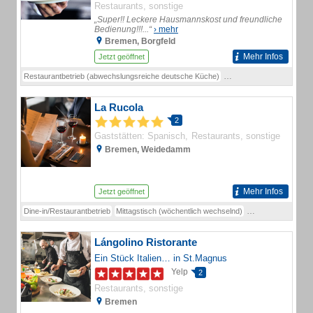
Restaurants, sonstige
„Super!! Leckere Hausmannskost und freundliche
Bedienung!!!...“
› mehr
Bremen, Borgfeld
Mehr Infos
Jetzt geöffnet
Restaurantbetrieb (abwechslungsreiche deutsche Küche)
Feierlichkeiten / Gesells
La Rucola
2
Gaststätten: Spanisch
Restaurants, sonstige
Bremen, Weidedamm
Mehr Infos
Jetzt geöffnet
Dine-in/Restaurantbetrieb
Mittagstisch (wöchentlich wechselnd)
Tischreservierung
Lángolino Ristorante
Ein Stück Italien… in St.Magnus
Yelp
2
Restaurants, sonstige
Bremen