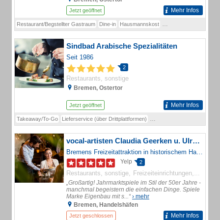
Mehr Infos
Jetzt geöffnet
Restaurant/Begstellter Gastraum
Dine-in
Hausmannskost
Schweinebraten
Hacks
Sindbad Arabische Spezialitäten
Seit 1986
2
Restaurants, sonstige
Bremen, Ostertor
Mehr Infos
Jetzt geöffnet
Takeaway/To-Go
Lieferservice (über Drittplattformen)
Imbiss-/Schnellgastronomie
vocal-artisten Claudia Geerken u. Ulrich Möllmann GbR- HafenRummel
Bremens Freizeitattraktion in historischem Hafenambiente
Yelp
2
Restaurants, sonstige
Freizeiteinrichtungen
Veranst
„Großartig! Jahrmarktspiele im Stil der 50er Jahre -
manchmal begeistern die einfachen Dinge. Spiele
Marke Eigenbau mit s...“
› mehr
Bremen, Handelshäfen
Mehr Infos
Jetzt geschlossen