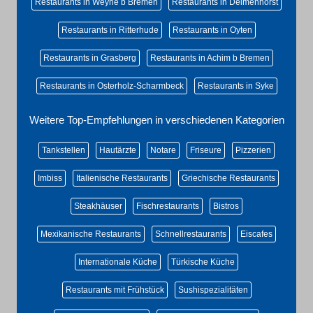
Restaurants in Weyhe b Bremen
Restaurants in Delmenhorst
Restaurants in Ritterhude
Restaurants in Oyten
Restaurants in Grasberg
Restaurants in Achim b Bremen
Restaurants in Osterholz-Scharmbeck
Restaurants in Syke
Weitere Top-Empfehlungen in verschiedenen Kategorien
Tankstellen
Hautärzte
Notare
Friseure
Pizzerien
Imbiss
Italienische Restaurants
Griechische Restaurants
Steakhäuser
Fischrestaurants
Bistros
Mexikanische Restaurants
Schnellrestaurants
Eiscafes
Internationale Küche
Türkische Küche
Restaurants mit Frühstück
Sushispezialitäten