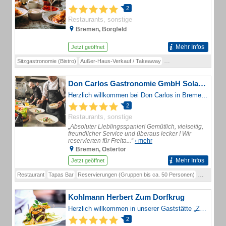
2
Restaurants, sonstige
Bremen, Borgfeld
Mehr Infos
Jetzt geöffnet
Sitzgastronomie (Bistro)
Außer-Haus-Verkauf / Takeaway
Catering / Belieferung
M
Don Carlos Gastronomie GmbH Solar Emad
Herzlich willkommen bei Don Carlos in Bremen! Restaurant \u0026 Tapas Bar
2
Restaurants, sonstige
„Absoluter Lieblingsspanier! Gemütlich, vielseitig,
freundlicher Service und überaus lecker ! Wir
reservierten für Freita...“
› mehr
Bremen, Ostertor
Mehr Infos
Jetzt geöffnet
Restaurant
Tapas Bar
Reservierungen (Gruppen bis ca. 50 Personen)
Tapas
Pae
Kohlmann Herbert Zum Dorfkrug
Herzlich willkommen in unserer Gaststätte „Zum Dorfkrug"
2