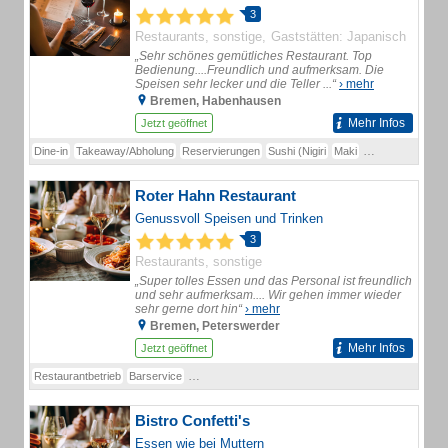
3
Restaurants, sonstige
Gaststätten: Japanisch
„Sehr schönes gemütliches Restaurant. Top
Bedienung....Freundlich und aufmerksam. Die
Speisen sehr lecker und die Teller ...“
› mehr
Bremen, Habenhausen
Mehr Infos
Jetzt geöffnet
Dine-in
Takeaway/Abholung
Reservierungen
Sushi (Nigiri
Maki
Inside-Out
Futo
Roter Hahn Restaurant
Genussvoll Speisen und Trinken
3
Restaurants, sonstige
„Super tolles Essen und das Personal ist freundlich
und sehr aufmerksam.... Wir gehen immer wieder
sehr gerne dort hin“
› mehr
Bremen, Peterswerder
Mehr Infos
Jetzt geöffnet
Restaurantbetrieb
Barservice
Catering/Buffet für Feierlichkeiten (bis 30–40 Person
Bistro Confetti's
Essen wie bei Muttern