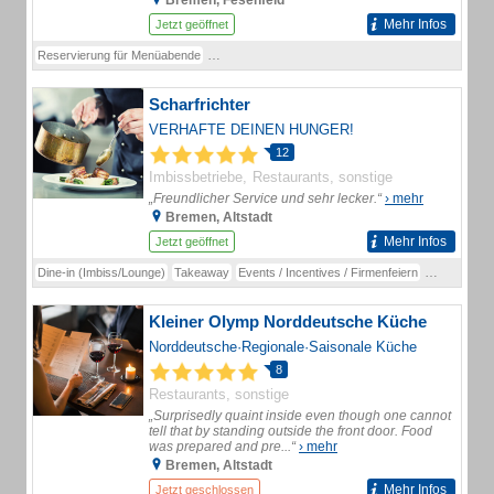
Bremen, Fesenfeld
Mehr Infos
Jetzt geöffnet
Reservierung für Menüabende
Veranstaltungs- und Gruppenservice (private Events
Scharfrichter
VERHAFTE DEINEN HUNGER!
12
Imbissbetriebe
Restaurants, sonstige
„Freundlicher Service und sehr lecker.“
› mehr
Bremen, Altstadt
Mehr Infos
Jetzt geöffnet
Dine-in (Imbiss/Lounge)
Takeaway
Events / Incentives / Firmenfeiern
Currywurst 
Kleiner Olymp Norddeutsche Küche
Norddeutsche·Regionale·Saisonale Küche
8
Restaurants, sonstige
„Surprisedly quaint inside even though one cannot
tell that by standing outside the front door. Food
was prepared and pre...“
› mehr
Bremen, Altstadt
Mehr Infos
Jetzt geschlossen