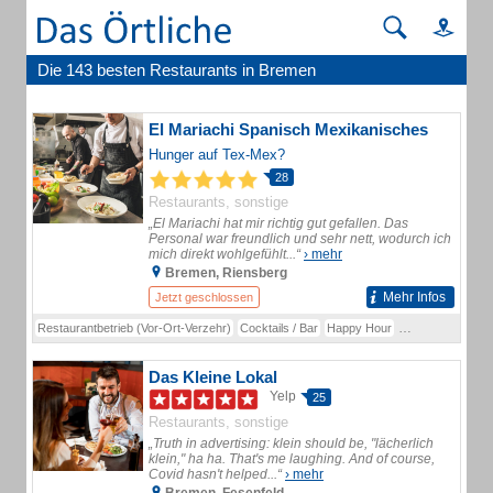
Die 143 besten Restaurants in Bremen
El Mariachi Spanisch Mexikanisches
Hunger auf Tex-Mex?
28
Restaurants, sonstige
„El Mariachi hat mir richtig gut gefallen. Das
Personal war freundlich und sehr nett, wodurch ich
mich direkt wohlgefühlt...“
› mehr
Bremen, Riensberg
Mehr Infos
Jetzt geschlossen
Restaurantbetrieb (Vor-Ort-Verzehr)
Cocktails / Bar
Happy Hour
Außer-Haus-Verk
Das Kleine Lokal
Yelp
25
Restaurants, sonstige
„Truth in advertising: klein should be, "lächerlich
klein," ha ha. That's me laughing. And of course,
Covid hasn't helped...“
› mehr