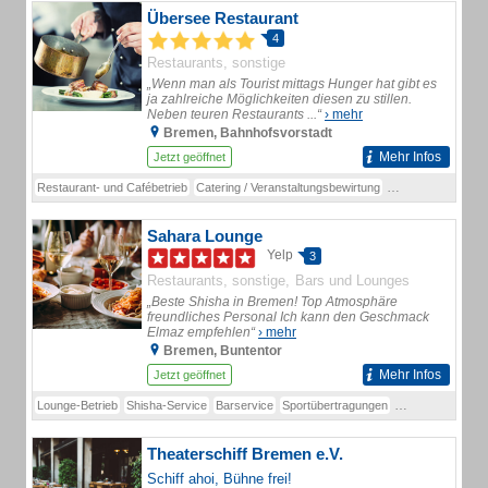
Übersee Restaurant
4
Restaurants, sonstige
„Wenn man als Tourist mittags Hunger hat gibt es
ja zahlreiche Möglichkeiten diesen zu stillen.
Neben teuren Restaurants ...“
› mehr
Bremen, Bahnhofsvorstadt
Mehr Infos
Jetzt geöffnet
Restaurant- und Cafébetrieb
Catering / Veranstaltungsbewirtung
Abendbetrieb (au
Sahara Lounge
Yelp
3
Restaurants, sonstige
Bars und Lounges
„Beste Shisha in Bremen! Top Atmosphäre
freundliches Personal Ich kann den Geschmack
Elmaz empfehlen“
› mehr
Bremen, Buntentor
Mehr Infos
Jetzt geöffnet
Lounge-Betrieb
Shisha-Service
Barservice
Sportübertragungen
Shisha / Wasserp
Theaterschiff Bremen e.V.
Schiff ahoi, Bühne frei!