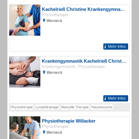
Kachelrieß Christine Krankengymnastik
Physiotherapie
Werneck
Mehr Infos
Krankengymnastik Kachelrieß Christine
Krankengymnastik
Physiotherapie
Werneck
Mehr Infos
Physiotherapie
Lymphdrainage
Manuelle Therapie
Hausbesuche
Fußreflexzonen
Physiotherapie Willacker
Physiotherapie
Werneck