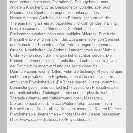
nach Verletzungen oder Operationen. Dazu gehören unter
anderem Knochenbrüche, Bandscheibenvorfälle, aber auch
Rheuma oder Sportverletzungen. Erkrankungen des
Nervensystems: Auch bei diesen Erkrankungen erfolgt die
Therapie häufig als ein aufbauendes und kräftigendes Training,
beispielsweise nach Lähmungen, Schädel- und
Rückenmarksverletzungen oder multipler Sklerose. Durch die
Physiotherapie wird vor allem das Zusammenspiel von Sensorik
und Motorik der Patienten geübt. Erkrankungen der inneren
Organe: Krankheiten wie Asthma, Lungenfibrose oder Morbus
Crohn können durch die Therapie beherrschbar werden. Die
Patienten erlernen spezielle Techniken, durch die beispielsweise
der Schmerz gelindert wird und das Atmen oder die
Darmfunktionen leichter fallen. Führt die bisherige Physiotherapie
nicht zum gewünschten Ergebnis, kannst Du eine erweiterte
ambulante Physiotherapie (EAP) beantragen. Hierbei kommen
Behandlungselemente der fachlich-klassischen Physiotherapie,
der medizinischen Trainingstherapie und der physikalischen
Therapie (Wärme- und Kälteanwendungen, Massagen,
Elektrotherapie) zum Einsatz. Weitere Informationen – zum
Beispiel zu der Frage, ob die Krankenkassen die Kosten für eine
Physiotherapie übernehmen – findest Du auf unserer passenden
https://www.dasoertliche.de/Top/Physiotherapie.