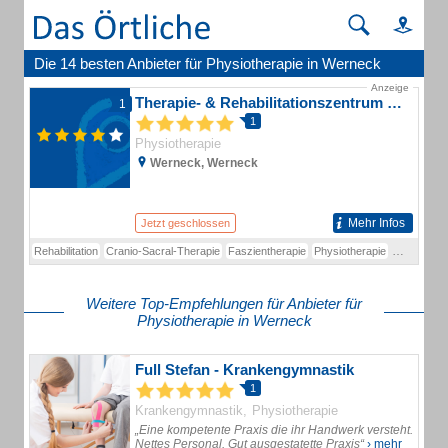
Die 14 besten Anbieter für Physiotherapie in Werneck
Anzeige
Therapie- & Rehabilitationszentrum Richard Wagner
1
1
Physiotherapie
Werneck, Werneck
Mehr Infos
Jetzt geschlossen
Rehabilitation
Cranio-Sacral-Therapie
Faszientherapie
Physiotherapie
Rehasport
Weitere Top-Empfehlungen für Anbieter für
Physiotherapie in Werneck
Full Stefan - Krankengymnastik
1
Krankengymnastik
Physiotherapie
„Eine kompetente Praxis die ihr Handwerk versteht.
Nettes Personal. Gut ausgestatette Praxis“
› mehr