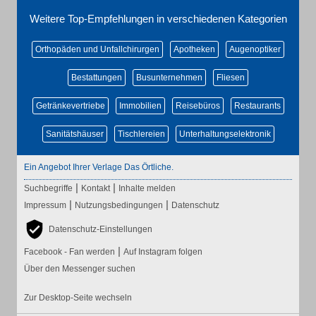
Weitere Top-Empfehlungen in verschiedenen Kategorien
Orthopäden und Unfallchirurgen
Apotheken
Augenoptiker
Bestattungen
Busunternehmen
Fliesen
Getränkevertriebe
Immobilien
Reisebüros
Restaurants
Sanitätshäuser
Tischlereien
Unterhaltungselektronik
Ein Angebot Ihrer Verlage Das Örtliche.
|
|
Suchbegriffe
Kontakt
Inhalte melden
|
|
Impressum
Nutzungsbedingungen
Datenschutz
Datenschutz-Einstellungen
|
Facebook - Fan werden
Auf Instagram folgen
Über den Messenger suchen
Zur Desktop-Seite wechseln