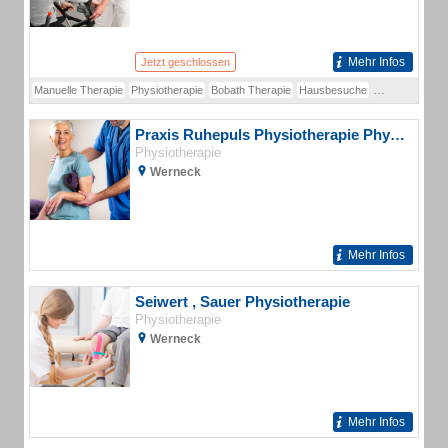
Mehr Infos
Jetzt geschlossen
Manuelle Therapie
Physiotherapie
Bobath Therapie
Hausbesuche
Manuelle Lymp
Praxis Ruhepuls Physiotherapie Physiotherapie
Physiotherapie
Werneck
Mehr Infos
Seiwert , Sauer Physiotherapie
Physiotherapie
Werneck
Mehr Infos