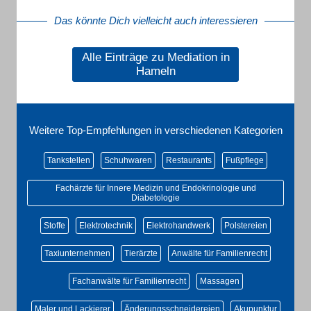
Das könnte Dich vielleicht auch interessieren
Alle Einträge zu Mediation in
Hameln
Weitere Top-Empfehlungen in verschiedenen Kategorien
Tankstellen
Schuhwaren
Restaurants
Fußpflege
Fachärzte für Innere Medizin und Endokrinologie und
Diabetologie
Stoffe
Elektrotechnik
Elektrohandwerk
Polstereien
Taxiunternehmen
Tierärzte
Anwälte für Familienrecht
Fachanwälte für Familienrecht
Massagen
Maler und Lackierer
Änderungsschneidereien
Akupunktur