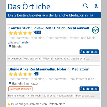
Die 2 besten Anbieter aus der Branche Mediation in Hameln
Kanzlei Stich : id-law Rolf H. Stich Rechtsanwalt
138
Rechtsanwälte
Mediation
Rechtsanwälte: Urheber- und Medienrecht (Schwerpunkt)
„Klasse.“
› mehr
Rinteln
Mehr Infos
Arbeitsrecht
Vertragsrecht
IT-Recht
Internetrecht
Medienrecht
Abmahnung
Kün
Blume Anke Rechtsanwältin, Notarin, Mediatorin
2
Rechtsanwälte
Mediation
Rechtsanwälte: Familienrecht (Fachanwälte)
Hameln, Innenstadt
Mehr Infos
Jetzt geschlossen
Rechtsanwalt
Familienrecht
Strafrecht
Rechtsanwältin
Fachanwalt
Opferschutz
Bewertungen stammen von Drittanbietern