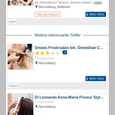
ok. Freundlicher Service. Komme wieder“
› mehr
Herrenberg, Gültstein
Mehr Infos
Jetzt geschlossen
stylen
Weitere interessante Treffer
Ümmis Frisörsalon Inh. Ümmühan Caglayan
2
Friseursalons
Herrenberg
Mehr Infos
Färben
Di Leonardo Anna-Maria Friseur Stylo Unico by Anna
Friseursalons
Herrenberg