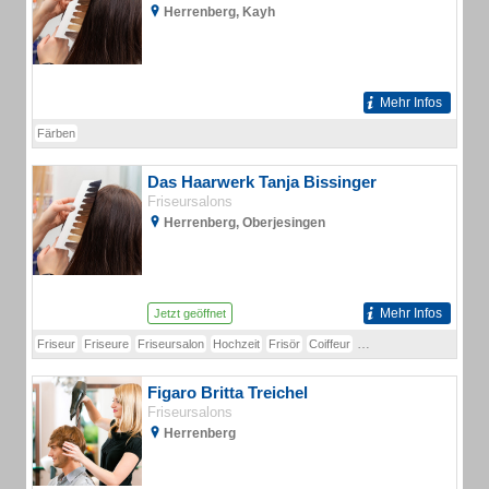
Herrenberg, Kayh
Mehr Infos
Färben
Das Haarwerk Tanja Bissinger
Friseursalons
Herrenberg, Oberjesingen
Mehr Infos
Jetzt geöffnet
Friseur
Friseure
Friseursalon
Hochzeit
Frisör
Coiffeur
Hochsteckfrisuren
Fris
Figaro Britta Treichel
Friseursalons
Herrenberg