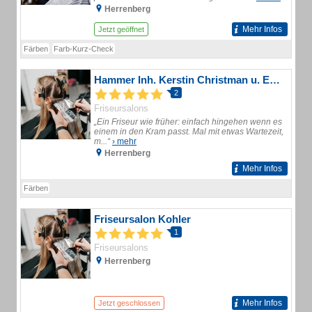
Herrenberg
Mehr Infos
Jetzt geöffnet
Färben
Farb-Kurz-Check
Hammer Inh. Kerstin Christman u. Evelyn Hafemann Friseursalon
2
Friseursalons
„Ein Friseur wie früher: einfach hingehen wenn es
einem in den Kram passt. Mal mit etwas Wartezeit,
m...“
› mehr
Herrenberg
Mehr Infos
Färben
Friseursalon Kohler
1
Friseursalons
Herrenberg
Mehr Infos
Jetzt geschlossen