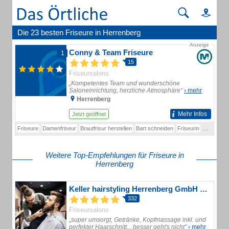
Die 23 besten Friseure in Herrenberg
Anzeige
Conny & Team Friseure
1
15
Friseursalons
„Kompetentes Team und wunderschöne
Saloneinrichtung, herzliche Atmosphäre“
› mehr
Herrenberg
Mehr Infos
Jetzt geöffnet
Friseure
Damenfriseur
Brautfrisur herstellen
Bart schneiden
Friseurin
Friseurmei
Weitere Top-Empfehlungen für Friseure in
Herrenberg
Keller hairstyling Herrenberg GmbH Friseursalon
332
Friseursalons
„super umsorgt, Getränke, Kopfmassage inkl. und
perfekter Haarschnitt... besser geht's nicht“
› mehr