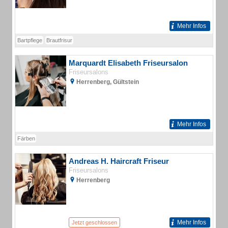
Mehr Infos
Bartpflege
Brautfrisur
Marquardt Elisabeth Friseursalon
Friseursalons
Herrenberg, Gültstein
Mehr Infos
Färben
Andreas H. Haircraft Friseur
Friseursalons
Herrenberg
Mehr Infos
Jetzt geschlossen