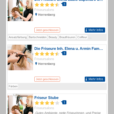
3
Friseursalons
Herrenberg
Mehr Infos
Jetzt geschlossen
Ansatzfärbung
Bartschneiden
Beauty
Brautfrisuren
Coiffeur
Damenfrisuren
Dau
Die Friseure Inh. Elena u. Armin Famula
3
Friseursalons
Herrenberg
Mehr Infos
Jetzt geschlossen
Färben
Friseur Stube
1
Friseursalons
„Gutes Ambiente, nette Friseurinnen, und Preise