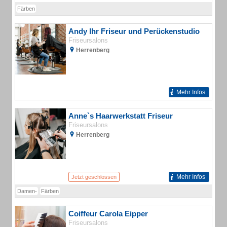
Färben
Andy Ihr Friseur und Perückenstudio
Friseursalons
Herrenberg
Mehr Infos
Anne`s Haarwerkstatt Friseur
Friseursalons
Herrenberg
Mehr Infos
Jetzt geschlossen
Damen-
Färben
Coiffeur Carola Eipper
Friseursalons