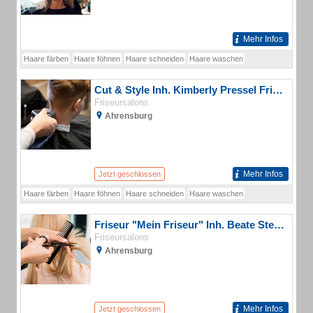
Mehr Infos
Haare färben
Haare föhnen
Haare schneiden
Haare waschen
Cut & Style Inh. Kimberly Pressel Friseursalon
Friseursalons
Ahrensburg
Mehr Infos
Jetzt geschlossen
Haare färben
Haare föhnen
Haare schneiden
Haare waschen
Friseur "Mein Friseur" Inh. Beate Stephani
Friseursalons
Ahrensburg
Mehr Infos
Jetzt geschlossen