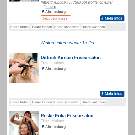
(https://yelp.to/Klj6yVS8Apb) wollte ich einen
...“
› mehr
Ahrensburg
Mehr Infos
Jetzt geschlossen
Haare färben
Haare föhnen
Haare schneiden
Haare waschen
Weitere interessante Treffer
Dittrich Kirsten Friseursalon
Friseursalons
Ahrensburg
Mehr Infos
Haare färben
Haare föhnen
Haare schneiden
Haare waschen
Reske Erika Friseursalon
Friseursalons
Ahrensburg