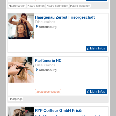
Haare färben
Haare föhnen
Haare schneiden
Haare waschen
Haargenau Zerbst Frisörgeschäft
Friseursalons
Ahrensburg
Mehr Infos
Parfümerie HC
Friseursalons
Ahrensburg
Mehr Infos
Jetzt geschlossen
Haarpflege
RYF Coiffeur GmbH Frisör