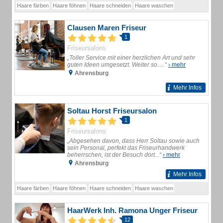
Haare färben
Haare föhnen
Haare schneiden
Haare waschen
Clausen Maren Friseur
1
Friseursalons
„Toller Service mit einer herzlichen Art und sehr
guten Ideen umgesetzt. Weiter so….“
› mehr
Ahrensburg
Mehr Infos
Soltau Horst Friseursalon
1
Friseursalons
„Abgesehen davon, dass Herr Soltau sowie auch
sein Personal, perfekt das Friseurhandwerk
beherrschen, ist der Besuch dort...“
› mehr
Ahrensburg
Mehr Infos
Haare färben
Haare föhnen
Haare schneiden
Haare waschen
HaarWerk Inh. Ramona Unger Friseur
12