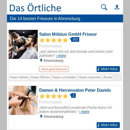
Die 14 besten Friseure in Ahrensburg
Salon Möbius GmbH Friseur
303
Friseursalons
„seit Jahren bin ich dort Kunde und immer sehr
zufrieden“
› mehr
Ahrensburg
Mehr Infos
Jetzt geschlossen
Haare färben
Haare föhnen
Haare schneiden
Haare waschen
Aveda
Damen & Herrensalon Peter Davids
2
Friseursalons
„Nett und freundlich,moderate Preise.Kann ich
jedem weiterempfehlen.“
› mehr
Ahrensburg
Mehr Infos