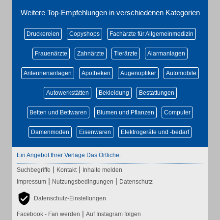
Weitere Top-Empfehlungen in verschiedenen Kategorien
Druckereien
Copyshops
Fachärzte für Allgemeinmedizin
Frauenärzte
Zahnärzte
Tierärzte
Alarmanlagen
Antennenanlagen
Apotheken
Augenoptiker
Automobile
Autowerkstätten
Bekleidung
Bestattungen
Betten und Bettwaren
Blumen und Pflanzen
Computer
Damenmoden
Eisenwaren
Elektrogeräte und -bedarf
Ein Angebot Ihrer Verlage Das Örtliche.
|
|
Suchbegriffe
Kontakt
Inhalte melden
|
|
Impressum
Nutzungsbedingungen
Datenschutz
Datenschutz-Einstellungen
|
Facebook - Fan werden
Auf Instagram folgen