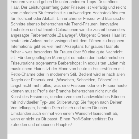
Frisuren vor und geben Dir unter anderem Tipps für schönes
Haar. Der Leistungsumfang guter Friseure ist vielfältig und reicht
vom einfachen Stufenschnitt zu aufwendigen Hochsteckfrisuren
für Hochzeit oder Abiball. Ein erfahrener Friseur wird klassische
Schnitte ebenso beherrschen wie Trend-Frisuren, innovative
Techniken und raffinierte Colorationen wie die zurzeit besonders
angesagte Färbemethode „Balayage“. Übrigens: Graues Haar ist
heute kein Anlass mehr, zwingend mit dem Färben zu beginnen.
International gibt es viel mehr Akzeptanz für graues Haar als
früher – was besonders für Frauen über 50 eine gute Nachricht
ist. Für den gepflegten Mann gibt es neben den herkömmlichen
Friseursalons sogenannte Barbershops: In exquisiten Läden mit
maskulinem Flair sitzt der Mann von heute in Frisierstühlen mit
Retro-Charme oder in modernem Stil. Bedient wird er nach allen
Regeln der Friseurkunst. „Waschen, Schneiden, Föhnen“ ist
längst nicht mehr alles, was eine Friseurin oder ein Friseur heute
können muss: Profis der Branche beherrschen nicht nur die
Kunst des Frisierens, sondern vereinen handwerkliches Können
mit individueller Typ- und Stilberatung: Sie fragen nach Deinen
Vorstellungen, beraten Dich ehrlich und raten Dir unter
Umständen auch einmal von einem Wunsch-Haarschnitt ab,
wenn er nicht zu Dir passt. Einen Profi-Salon verlässt Du
zufrieden und erhobenen Hauptes!