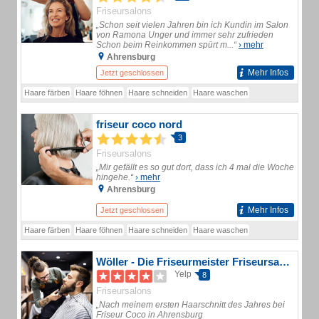
Friseursalons
„Schon seit vielen Jahren bin ich Kundin im Salon
von Ramona Unger und immer sehr zufrieden
Schon beim Reinkommen spürt m...“
› mehr
Ahrensburg
Mehr Infos
Jetzt geschlossen
Haare färben
Haare föhnen
Haare schneiden
Haare waschen
friseur coco nord
3
Friseursalons
„Mir gefällt es so gut dort, dass ich 4 mal die Woche
hingehe.“
› mehr
Ahrensburg
Mehr Infos
Jetzt geschlossen
Haare färben
Haare föhnen
Haare schneiden
Haare waschen
Wöller - Die Friseurmeister Friseursalon
Yelp
8
Friseursalons
„Nach meinem ersten Haarschnitt des Jahres bei
Friseur Coco in Ahrensburg