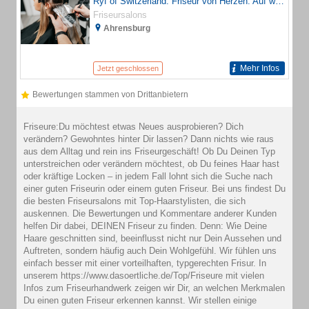
Ryf of Switzerland: Friseur von Herzen. Auf www.ryf.de finden Sie Informationen zum Friseur-Unternehmen Ryf Coiffeur GmbH, zum Aus- und Weiterbildungssystem des Unternehmens, zu neuen Techniken des Friseur-Handwerks, einen Salon-Finder und den Ryf of Switzerland Classic Shop
Friseursalons
Ahrensburg
Mehr Infos
Jetzt geschlossen
Bewertungen stammen von Drittanbietern
Friseure:Du möchtest etwas Neues ausprobieren? Dich
verändern? Gewohntes hinter Dir lassen? Dann nichts wie raus
aus dem Alltag und rein ins Friseurgeschäft! Ob Du Deinen Typ
unterstreichen oder verändern möchtest, ob Du feines Haar hast
oder kräftige Locken – in jedem Fall lohnt sich die Suche nach
einer guten Friseurin oder einem guten Friseur. Bei uns findest Du
die besten Friseursalons mit Top-Haarstylisten, die sich
auskennen. Die Bewertungen und Kommentare anderer Kunden
helfen Dir dabei, DEINEN Friseur zu finden. Denn: Wie Deine
Haare geschnitten sind, beeinflusst nicht nur Dein Aussehen und
Auftreten, sondern häufig auch Dein Wohlgefühl. Wir fühlen uns
einfach besser mit einer vorteilhaften, typgerechten Frisur. In
unserem https://www.dasoertliche.de/Top/Friseure mit vielen
Infos zum Friseurhandwerk zeigen wir Dir, an welchen Merkmalen
Du einen guten Friseur erkennen kannst. Wir stellen einige