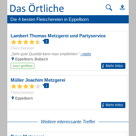
Die 4 besten Fleischereien in Eppelborn
Lambert Thomas Metzgerei und Partyservice
2
Fleischereien
„Sehr gute Qualität kann man empfehlen.“
› mehr
Eppelborn, Bubach
Mehr Infos
Jetzt geöffnet
Müller Joachim Metzgerei
1
Fleischereien
Eppelborn
Mehr Infos
Weitere interessante Treffer