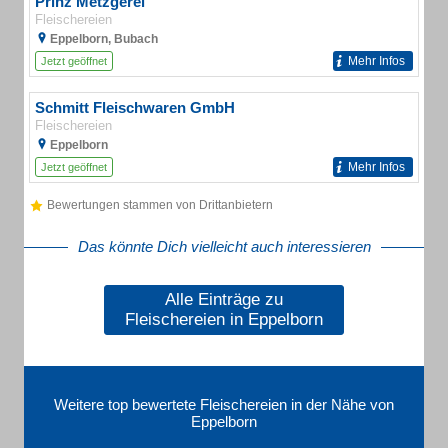
Prinz Metzgerei
Fleischereien
Eppelborn, Bubach
Mehr Infos
Jetzt geöffnet
Schmitt Fleischwaren GmbH
Fleischereien
Eppelborn
Mehr Infos
Jetzt geöffnet
Bewertungen stammen von Drittanbietern
Das könnte Dich vielleicht auch interessieren
Alle Einträge zu
Fleischereien in Eppelborn
Weitere top bewertete Fleischereien in der Nähe von
Eppelborn