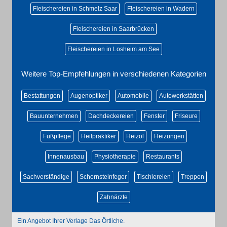
Fleischereien in Schmelz Saar
Fleischereien in Wadern
Fleischereien in Saarbrücken
Fleischereien in Losheim am See
Weitere Top-Empfehlungen in verschiedenen Kategorien
Bestattungen
Augenoptiker
Automobile
Autowerkstätten
Bauunternehmen
Dachdeckereien
Fenster
Friseure
Fußpflege
Heilpraktiker
Heizöl
Heizungen
Innenausbau
Physiotherapie
Restaurants
Sachverständige
Schornsteinfeger
Tischlereien
Treppen
Zahnärzte
Ein Angebot Ihrer Verlage Das Örtliche.