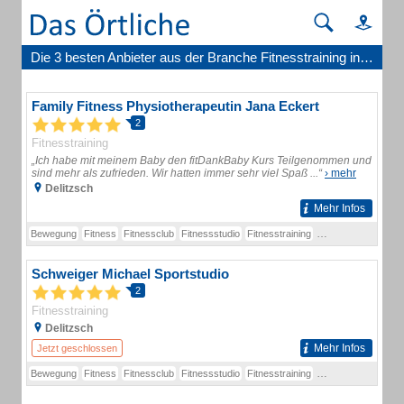
Die 3 besten Anbieter aus der Branche Fitnesstraining in Delitzsch
Family Fitness Physiotherapeutin Jana Eckert
2
Fitnesstraining
„Ich habe mit meinem Baby den fitDankBaby Kurs Teilgenommen und
sind mehr als zufrieden. Wir hatten immer sehr viel Spaß ...“
› mehr
Delitzsch
Mehr Infos
Bewegung
Fitness
Fitnessclub
Fitnessstudio
Fitnesstraining
Fitnesszentrum
Kr
Schweiger Michael Sportstudio
2
Fitnesstraining
Delitzsch
Mehr Infos
Jetzt geschlossen
Bewegung
Fitness
Fitnessclub
Fitnessstudio
Fitnesstraining
Fitnesszentrum
Kr