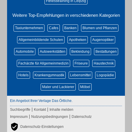
Fitnesstraining in Leipzig
Weitere Top-Empfehlungen in verschiedenen Kategorien
Taxiunternehmen
Cafes
Banken
Blumen und Pflanzen
Allgemeinbildende Schulen
Apotheken
Augenoptiker
Automobile
Autowerkstätten
Bekleidung
Bestattungen
Fachärzte für Allgemeinmedizin
Friseure
Haustechnik
Hotels
Krankengymnastik
Lebensmittel
Logopädie
Maler und Lackierer
Möbel
Ein Angebot Ihrer Verlage Das Örtliche.
|
|
Suchbegriffe
Kontakt
Inhalte melden
|
|
Impressum
Nutzungsbedingungen
Datenschutz
Datenschutz-Einstellungen