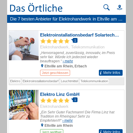
Die 7 besten Anbieter für Elektrohandwerk in Eltville am Rhein
Elektroinstallationsbedarf Solartechnik Meckum
1
Elektrohandwerk
Telekommunikation
„Hervorragend, zuverlässig, innovativ, im Preis
sehr fair. Würde ich jederzeit wieder
beauftragen.“
› mehr
Eltville am Rhein, Erbach
Mehr Infos
Jetzt geschlossen
Elektro
Elektroinstallationsbedarf
Leuchtmittel
Telekommunikation
Elektro Linz GmbH
1
Elektrohandwerk
„Ein Sehr Guter Fachmann! Die Firma Linz hat
Tradition im Rheingau! Sehr zu
Empfehlen!!!“
› mehr
Eltville am Rhein
Mehr Infos
Jetzt geöffnet