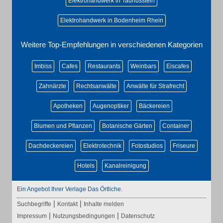
Elektrohandwerk in Taunusstein
Elektrohandwerk in Bodenheim Rhein
Weitere Top-Empfehlungen in verschiedenen Kategorien
Imbiss
Cafes
Restaurants
Weinbars
Eiscafes
Zahnärzte
Rechtsanwälte
Anwälte für Strafrecht
Apotheken
Augenoptiker
Bäckereien
Blumen und Pflanzen
Botanische Gärten
Container
Dachdeckereien
Elektrotechnik
Fotostudios
Friseure
Hotels
Kanalreinigung
Ein Angebot Ihrer Verlage Das Örtliche.
|
|
Suchbegriffe
Kontakt
Inhalte melden
|
|
Impressum
Nutzungsbedingungen
Datenschutz