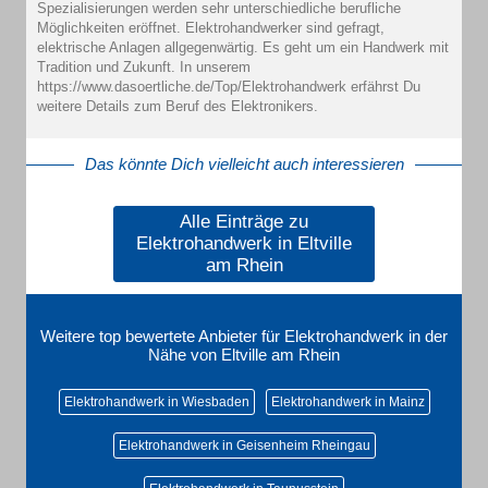
Spezialisierungen werden sehr unterschiedliche berufliche
Möglichkeiten eröffnet. Elektrohandwerker sind gefragt,
elektrische Anlagen allgegenwärtig. Es geht um ein Handwerk mit
Tradition und Zukunft. In unserem
https://www.dasoertliche.de/Top/Elektrohandwerk erfährst Du
weitere Details zum Beruf des Elektronikers.
Das könnte Dich vielleicht auch interessieren
Alle Einträge zu
Elektrohandwerk in Eltville
am Rhein
Weitere top bewertete Anbieter für Elektrohandwerk in der
Nähe von Eltville am Rhein
Elektrohandwerk in Wiesbaden
Elektrohandwerk in Mainz
Elektrohandwerk in Geisenheim Rheingau