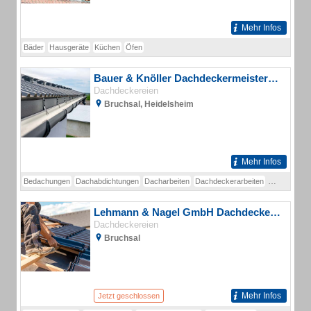
Mehr Infos
Bäder
Hausgeräte
Küchen
Öfen
Bauer & Knöller Dachdeckermeisterbetrieb
Dachdeckereien
Bruchsal, Heidelsheim
Mehr Infos
Bedachungen
Dachabdichtungen
Dacharbeiten
Dachdeckerarbeiten
Dachdeckere
Lehmann & Nagel GmbH Dachdeckerfachbetrieb
Dachdeckereien
Bruchsal
Mehr Infos
Jetzt geschlossen