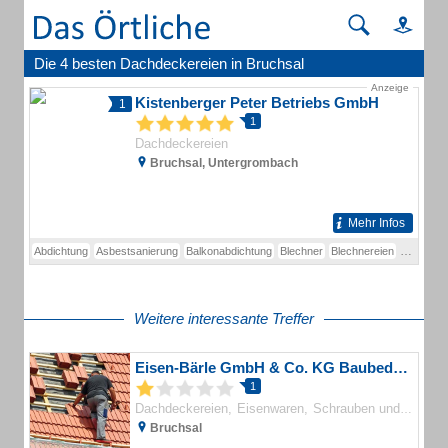
Die 4 besten Dachdeckereien in Bruchsal
Anzeige
Kistenberger Peter Betriebs GmbH
1
1
Dachdeckereien
Bruchsal, Untergrombach
Mehr Infos
Abdichtung
Asbestsanierung
Balkonabdichtung
Blechner
Blechnereien
Blitzschu
Weitere interessante Treffer
Eisen-Bärle GmbH & Co. KG Baubedarfhandel
1
Dachdeckereien
Eisenwaren
Schrauben und Normteile
Bruchsal