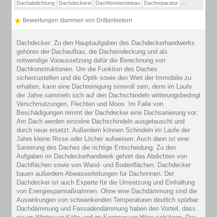
Dachabdichtung
Dachdeckerei
Dachfenstereinbau
Dachreparatur
Dachsanierun
Bewertungen stammen von Drittanbietern
Dachdecker: Zu den Hauptaufgaben des Dachdeckerhandwerks
gehören der Dachaufbau, die Dacheindeckung und als
notwendige Voraussetzung dafür die Berechnung von
Dachkonstruktionen. Um die Funktion des Daches
sicherzustellen und die Optik sowie den Wert der Immobilie zu
erhalten, kann eine Dachreinigung sinnvoll sein, denn im Laufe
der Jahre sammeln sich auf den Dachschindeln witterungsbedingt
Verschmutzungen, Flechten und Moos. Im Falle von
Beschädigungen nimmt der Dachdecker eine Dachsanierung vor:
Am Dach werden einzelne Dachschindeln ausgetauscht und
durch neue ersetzt. Außerdem können Schindeln im Laufe der
Jahre kleine Risse oder Löcher aufweisen. Auch dann ist eine
Sanierung des Daches die richtige Entscheidung. Zu den
Aufgaben im Dachdeckerhandwerk gehört das Abdichten von
Dachflächen sowie von Wand- und Bodenflächen. Dachdecker
bauen außerdem Abwasserleitungen für Dachrinnen. Der
Dachdecker ist auch Experte für die Umsetzung und Einhaltung
von Energiesparmaßnahmen. Ohne eine Dachdämmung sind die
Auswirkungen von schwankenden Temperaturen deutlich spürbar:
Dachdämmung und Fassadendämmung haben den Vorteil, dass