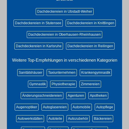
Dachdeckereien in Ubstadt-Weiher
Dachdeckereien in Stutensee
Dachdeckereien in Knittlingen
Dachdeckereien in Oberhausen-Rheinhausen
Dachdeckereien in Karlsruhe
Dachdeckereien in Reilingen
Weitere Top-Empfehlungen in verschiedenen Kategorien
Sanitätshäuser
Taxiunternehmen
Krankengymnastik
Gymnastik
Physiotherapie
Zimmereien
Änderungsschneidereien
Agenturen
Apotheken
Augenoptiker
Autoglasereien
Automobile
Autopflege
Autowerkstätten
Autoteile
Autozubehör
Bäckereien