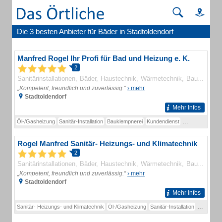
Die 3 besten Anbieter für Bäder in Stadtoldendorf
Manfred Rogel Ihr Profi für Bad und Heizung e. K.
2
Sanitärinstallationen
Bäder
Haustechnik
Wärmetechnik
Bauunternehmen
„Kompetent, freundlich und zuverlässig.“
› mehr
Stadtoldendorf
Mehr Infos
Öl-/Gasheizung
Sanitär-Installation
Bauklempnerei
Kundendienst
Schornsteinsan
Rogel Manfred Sanitär- Heizungs- und Klimatechnik
2
Sanitärinstallationen
Bäder
Haustechnik
Wärmetechnik
Bausanierungen
„Kompetent, freundlich und zuverlässig.“
› mehr
Stadtoldendorf
Mehr Infos
Sanitär- Heizungs- und Klimatechnik
Öl-/Gasheizung
Sanitär-Installation
Bauklemp