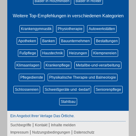
Bäder in Holzminden
Bäder in Höxter
Weitere Top-Empfehlungen in verschiedenen Kategorien
Krankengymnastik
Physiotherapie
Autowerkstätten
Apotheken
Banken
Bauunternehmen
Bestattungen
Fußpflege
Haustechnik
Heizungen
Klempnereien
Klimaanlagen
Krankenpflege
Metallbe-und-verarbeitung
Pflegedienste
Physikalische Therapie und Balneologie
Schlossereien
Schweißgeräte und -bedarf
Seniorenpflege
Stahlbau
Ein Angebot Ihrer Verlage Das Örtliche.
|
|
Suchbegriffe
Kontakt
Inhalte melden
|
|
Impressum
Nutzungsbedingungen
Datenschutz