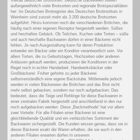
Vielfalt deutscher Brotsorten: Deutsche Bäckereien stellen
außergewöhnlich viele Brotsorten und regionale Brotspezialitäten
her: Im Deutschen Brotregister des Deutschen Brotinstituts in
Weinheim sind zurzeit mehr als 3.200 deutsche Brotsorten
aufgeführt. Hinzu kommen noch die verschiedenen Brötchen, die
häufig nach einer eigenen Rezeptur hergestellt werden. Süßes
und herzhaftes Gebäck: Ob Teilchen, Kuchen oder Torten – süße
und auch herzhafte Backwaren dürfen in einer Bäckerei nicht
fehlen. Je nach Ausgestaltung kann für deren Produktion
entweder ein Bäcker oder ein Konditor verantwortlich sein. Vor
allem Torten, die zu Geburtstagen, Hochzeiten oder anderen
Anlässen gekauft werden, produzieren die Konditoren in der
Regel noch in echter Handarbeit. Handwerksbäcker oder
Großbäckerei: Früher gehörte zu jeder Bäckerei
selbstverständlich eine eigene Backstube. Mittlerweile jedoch
werden in vielen Bäckereien die Brötchen und das Brot nicht
mehr selbst gebacken, sondern nur noch aufgebacken: Das
bedeutet, dass die Teige und Rohlinge für diese Backwaren in
einer zentralen Fabrik hergestellt und anschließend in den nur
noch aufgebacken werden. Diese „Backmethode“ hat vor allem
zwei Vorteile: Für alle Filialen einer Bäckerei ist eine
gleichbleibende Qualität und ein verlässliches Sortiment der
Backwaren sichergestellt. Die Kunden wissen genau, dass sie in
dieser Bäckerei exakt die Waren erhalten, die sie auch in den
anderen Filialen erwarten dürfen.In unserem