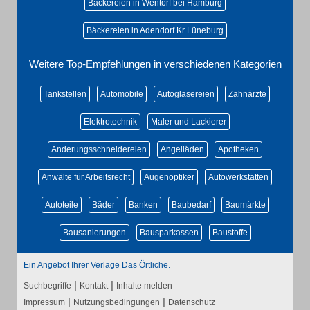
Bäckereien in Wentorf bei Hamburg
Bäckereien in Adendorf Kr Lüneburg
Weitere Top-Empfehlungen in verschiedenen Kategorien
Tankstellen
Automobile
Autoglasereien
Zahnärzte
Elektrotechnik
Maler und Lackierer
Änderungsschneidereien
Angelläden
Apotheken
Anwälte für Arbeitsrecht
Augenoptiker
Autowerkstätten
Autoteile
Bäder
Banken
Baubedarf
Baumärkte
Bausanierungen
Bausparkassen
Baustoffe
Ein Angebot Ihrer Verlage Das Örtliche.
|
|
Suchbegriffe
Kontakt
Inhalte melden
|
|
Impressum
Nutzungsbedingungen
Datenschutz