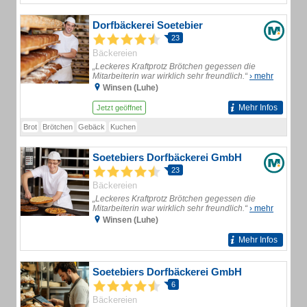
Dorfbäckerei Soetebier
23
Bäckereien
„Leckeres Kraftprotz Brötchen gegessen die
Mitarbeiterin war wirklich sehr freundlich.“
› mehr
Winsen (Luhe)
Mehr Infos
Jetzt geöffnet
Brot
Brötchen
Gebäck
Kuchen
Soetebiers Dorfbäckerei GmbH
23
Bäckereien
„Leckeres Kraftprotz Brötchen gegessen die
Mitarbeiterin war wirklich sehr freundlich.“
› mehr
Winsen (Luhe)
Mehr Infos
Soetebiers Dorfbäckerei GmbH
6
Bäckereien