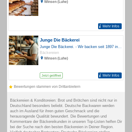
Winsen (Luhe)
Mehr Infos
Junge Die Bäckerei
Junge Die Bäckerei. - Wir backen seit 1897 in handwerklicher Tradition und mit technischer Innovation - mit Standorten in Mecklenburg-Vorpommern, Schleswig-Holstein und Hamburg. Brötchen online bestellen bei Junge geht ganz einfach! Neu! jetzt auch mit Onlineshop - bestellen Sie Ihre Snacks, Belegte Brötchen, Bäckwich, Belegte Brote, Brötchen, Brot und co. einfach vor! Hier finden Sie auch Informationen über unsere Produkte, Öffnungszeiten unserer Geschäfte und unsere Jungecard. Erstellen Sie online Ihre individuelle Fototorte - ein tolles Geschenk. Geschäfte in Lübeck, Hamburg, Rostock, Greifswald, Schwerin - Auszubildende gesucht. Brot, Brötchen, Snacks frisch aus dem Norden. Echter Genuss.
Bäckereien
Winsen (Luhe)
Mehr Infos
Jetzt geöffnet
Bewertungen stammen von Drittanbietern
Bäckereien & Konditoreien: Brot und Brötchen sind nicht nur in
Deutschland besonders beliebt. Deutsche Backwaren werden
auch im Ausland für ihren guten Geschmack und die
herausragende Qualität bewundert. Die Bewertungen und
Kommentare der Bäckereikunden in unseren Top-Listen helfen Dir
bei der Suche nach den besten Bäckereien in Deiner Region.