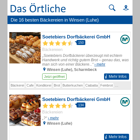
Die 16 besten Bäckereien in Winsen (Luhe)
Soetebiers Dorfbäckerei GmbH
150
Bäckereien
„Soetebiers Dorfbäckerei überzeugt mit echtem
Handwerk und richtig gutem Brot – genau das, was
man sich von einer Bäckere...“
› mehr
Winsen (Luhe), Scharmbeck
Mehr Infos
Jetzt geöffnet
Bäckerei
Cafe
Konditorei
Brot
Butterkuchen
Ciabatta
Feinbrot
Französisches 
Soetebiers Dorfbäckerei GmbH
134
Bäckereien
„?“
› mehr
Winsen (Luhe)
Mehr Infos