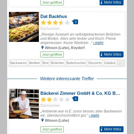
Mehr Infos
Jetzt geöffnet
Dat Backhus
3
Bäckereien
„Riesige Auswahl an selbstgebackenen Brötchen
und Broten. Alles sehr lecker und frisch. Preise
angemessen. Kurze Wartezei...“
› mehr
Winsen (Luhe), Roydorf
Mehr Infos
Jetzt geöffnet
Backwaren
Berliner
Brot
Brötchen
Butterkuchen
Desserts
Gebäck
Klappstulle
Weitere interessante Treffer
Bäckerei Zimmer GmbH & Co. KG Bäckerei & Konditorei
6
Bäckereien
„Ambiente war m.E. zuvor besser, aber Backwaren
etc. überdurchschnittlich gut.“
› mehr
Winsen (Luhe)
Mehr Infos
Jetzt geöffnet