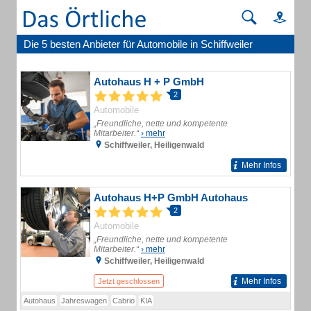
Die 5 besten Anbieter für Automobile in Schiffweiler
Autohaus H + P GmbH
2
Automobile
„Freundliche, nette und kompetente
Mitarbeiter.“
› mehr
Schiffweiler, Heiligenwald
Mehr Infos
Autohaus H+P GmbH Autohaus
2
Automobile
„Freundliche, nette und kompetente
Mitarbeiter.“
› mehr
Schiffweiler, Heiligenwald
Mehr Infos
Jetzt geschlossen
Autohaus
Jahreswagen
Cabrio
KIA