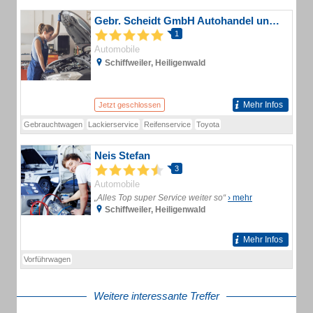
Gebr. Scheidt GmbH Autohandel und Autovermietung
1
Automobile
Schiffweiler, Heiligenwald
Mehr Infos
Jetzt geschlossen
Gebrauchtwagen
Lackierservice
Reifenservice
Toyota
Neis Stefan
3
Automobile
„Alles Top super Service weiter so“
› mehr
Schiffweiler, Heiligenwald
Mehr Infos
Vorführwagen
Weitere interessante Treffer