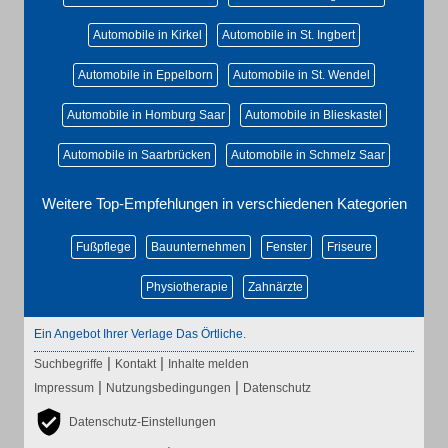
Automobile in Kirkel
Automobile in St. Ingbert
Automobile in Eppelborn
Automobile in St. Wendel
Automobile in Homburg Saar
Automobile in Blieskastel
Automobile in Saarbrücken
Automobile in Schmelz Saar
Weitere Top-Empfehlungen in verschiedenen Kategorien
Fußpflege
Bauunternehmen
Fenster
Friseure
Physiotherapie
Zahnärzte
Ein Angebot Ihrer Verlage Das Örtliche.
|
|
Suchbegriffe
Kontakt
Inhalte melden
|
|
Impressum
Nutzungsbedingungen
Datenschutz
Datenschutz-Einstellungen