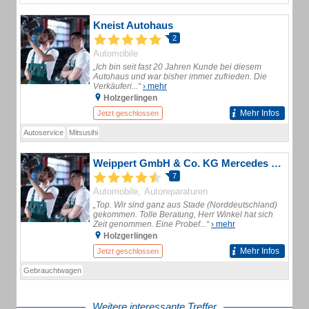
Kneist Autohaus
2
Automobile
„Ich bin seit fast 20 Jahren Kunde bei diesem
Autohaus und war bisher immer zufrieden. Die
Verkäuferi...“
› mehr
Holzgerlingen
Mehr Infos
Jetzt geschlossen
Autoservice
Mitsusihi
Weippert GmbH & Co. KG Mercedes Benz Vertragswerkstatt Automobile Autoreparatur
7
Automobile
Autoreparaturen
„Top. Wir sind ganz aus Stade (Norddeutschland)
gekommen. Tolle Beratung, Herr Winkel hat sich
Zeit genommen. Eine Probef...“
› mehr
Holzgerlingen
Mehr Infos
Jetzt geschlossen
Gebrauchtwagen
Weitere interessante Treffer