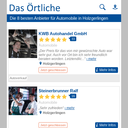
Die 8 besten Anbieter für Automobile in Holzgerlingen
KWB Autohandel GmbH
33
Automobile
„Der Preis für das von mir gewünschte Auto war
sehr gut. Auch vor Ort bin ich sehr freundlich
beraten worden. Letztendlic...“
› mehr
Holzgerlingen
Mehr Infos
Jetzt geschlossen
Autoverkauf
Steinerbrunner Ralf
16
Automobile
„Sehr zufrieden“
› mehr
Holzgerlingen
Mehr Infos
Jetzt geschlossen