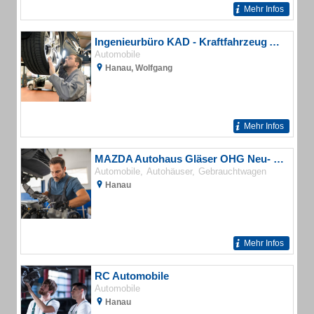
Mehr Infos
Ingenieurbüro KAD - Kraftfahrzeug Analyse & Diagnostik
Automobile
Hanau, Wolfgang
Mehr Infos
MAZDA Autohaus Gläser OHG Neu- und Gebrauchtwagen
Automobile
Autohäuser
Gebrauchtwagen
Hanau
Mehr Infos
RC Automobile
Automobile
Hanau