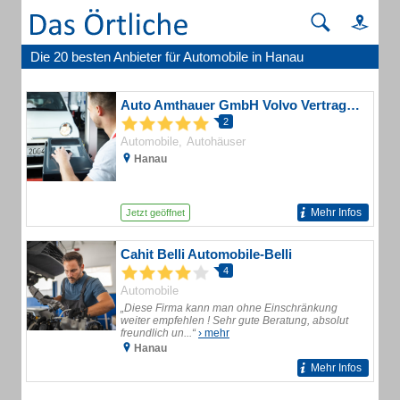
Die 20 besten Anbieter für Automobile in Hanau
Auto Amthauer GmbH Volvo Vertragshändler
2
Automobile
Autohäuser
Hanau
Mehr Infos
Jetzt geöffnet
Cahit Belli Automobile-Belli
4
Automobile
„Diese Firma kann man ohne Einschränkung
weiter empfehlen ! Sehr gute Beratung, absolut
freundlich un...“
› mehr
Hanau
Mehr Infos