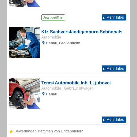
Mehr Infos
Jetzt geöffnet
Kfz Sachverständigenbüro Schönhals
Automobile
Hanau, Großauheim
Mehr Infos
Temsi Automobile Inh. I.Ljubovci
Automobile
Gebrauchtwagen
Hanau
Mehr Infos
Bewertungen stammen von Drittanbietern