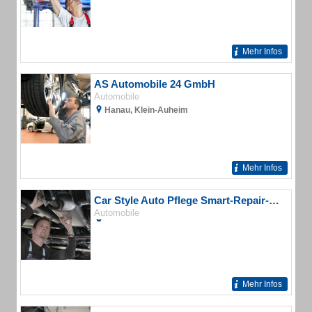
Mehr Infos
AS Automobile 24 GmbH
Automobile
Hanau, Klein-Auheim
Mehr Infos
Car Style Auto Pflege Smart-Repair-Center
Automobile
Mehr Infos