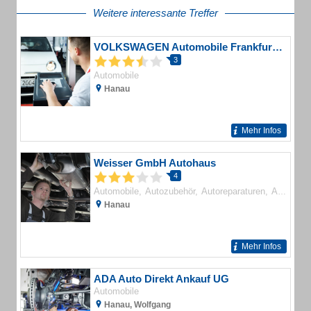
Weitere interessante Treffer
VOLKSWAGEN Automobile Frankfurt GmbH Betrieb Hanau
3
Automobile
Hanau
Mehr Infos
Weisser GmbH Autohaus
4
Automobile
Autozubehör
Autoreparaturen
Autohäuser
Hanau
Mehr Infos
ADA Auto Direkt Ankauf UG
Automobile
Hanau, Wolfgang