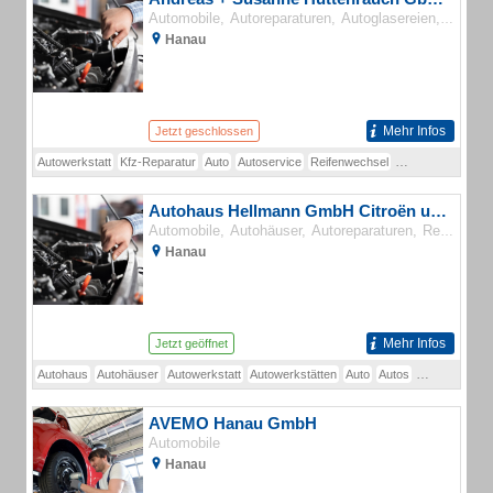
Automobile
Autoreparaturen
Autoglasereien
Autolac
Hanau
Mehr Infos
Jetzt geschlossen
Autowerkstatt
Kfz-Reparatur
Auto
Autoservice
Reifenwechsel
Autohütte
Autoel
Autohaus Hellmann GmbH Citroën und Peugeot
Automobile
Autohäuser
Autoreparaturen
Reifen
Ge
Hanau
Mehr Infos
Jetzt geöffnet
Autohaus
Autohäuser
Autowerkstatt
Autowerkstätten
Auto
Autos
KFZ-Werkstat
AVEMO Hanau GmbH
Automobile
Hanau