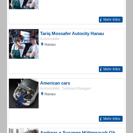
Mehr Infos
Tariq Mossafer Autocity Hanau
Automobile
Hanau
Mehr Infos
American cars
Automobile
Gebrauchtwagen
Hanau
Mehr Infos
Andreas + Susanne Hüttenrauch GbR Autoreparatur