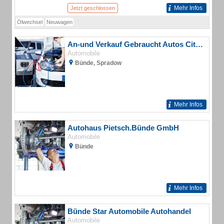
Mehr Infos
Jetzt geschlossen
Ölwechsel
Neuwagen
An-und Verkauf Gebraucht Autos City Mobil
Automobile
Bünde, Spradow
Mehr Infos
Autohaus Pietsch.Bünde GmbH
Automobile
Bünde
Mehr Infos
Bünde Star Automobile Autohandel
Automobile