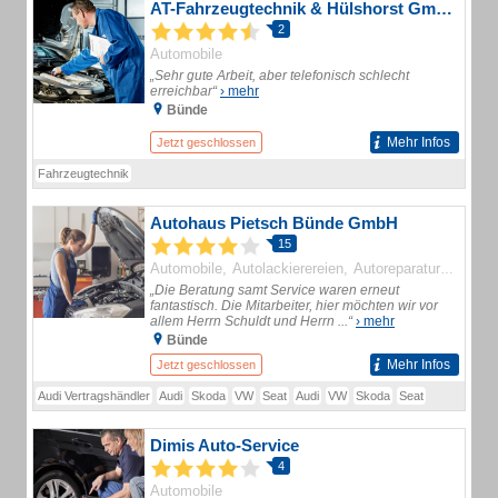
AT-Fahrzeugtechnik & Hülshorst GmbH
2
Automobile
„Sehr gute Arbeit, aber telefonisch schlecht
erreichbar“
› mehr
Bünde
Mehr Infos
Jetzt geschlossen
Fahrzeugtechnik
Autohaus Pietsch Bünde GmbH
15
Automobile
Autolackierereien
Autoreparaturen
„Die Beratung samt Service waren erneut
fantastisch. Die Mitarbeiter, hier möchten wir vor
allem Herrn Schuldt und Herrn ...“
› mehr
Bünde
Mehr Infos
Jetzt geschlossen
Audi Vertragshändler
Audi
Skoda
VW
Seat
Audi
VW
Skoda
Seat
Dimis Auto-Service
4
Automobile