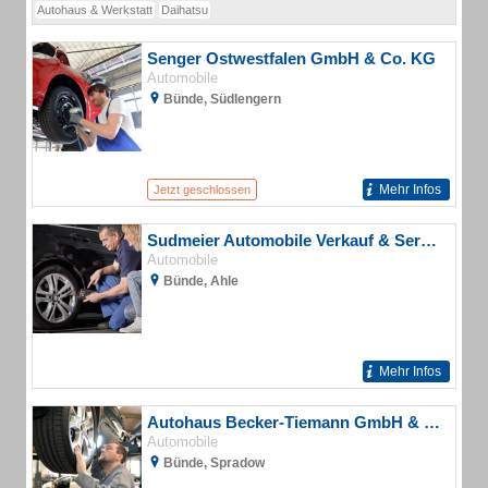
Autohaus & Werkstatt
Daihatsu
Senger Ostwestfalen GmbH & Co. KG
Automobile
Bünde, Südlengern
Mehr Infos
Jetzt geschlossen
Sudmeier Automobile Verkauf & Service
Automobile
Bünde, Ahle
Mehr Infos
Autohaus Becker-Tiemann GmbH & Co.KG
Automobile
Bünde, Spradow