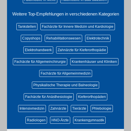
Weitere Top-Empfehlungen in verschiedenen Kategorien
Tankstellen
Fachärzte für Innere Medizin und Kardiologie
Copyshops
Rehabilitationswesen
Elektrotechnik
Elektrohandwerk
Zahnärzte für Kieferorthopädie
Fachärzte für Allgemeinchirurgie
Krankenhäuser und Kliniken
Fachärzte für Allgemeinmedizin
Physikalische Therapie und Balneologie
Fachärzte für Anästhesiologie
Kieferorthopäden
Intensivmedizin
Zahnärzte
Tierärzte
Phlebologie
Radiologen
HNO-Ärzte
Krankengymnastik