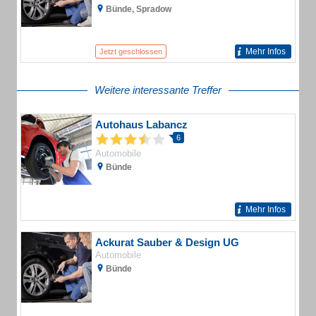
Bünde, Spradow
Mehr Infos
Jetzt geschlossen
Weitere interessante Treffer
Autohaus Labancz
6
Automobile
Bünde
Mehr Infos
Ackurat Sauber & Design UG
Automobile
Bünde