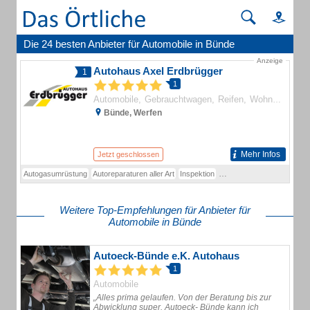
Die 24 besten Anbieter für Automobile in Bünde
Anzeige
Autohaus Axel Erdbrügger
1
1
Automobile
Gebrauchtwagen
Reifen
Wohnwagen
A
Bünde, Werfen
Mehr Infos
Jetzt geschlossen
Autogasumrüstung
Autoreparaturen aller Art
Inspektion
Unfallinstandsetzung
An- 
Weitere Top-Empfehlungen für Anbieter für
Automobile in Bünde
Autoeck-Bünde e.K. Autohaus
1
Automobile
„Alles prima gelaufen. Von der Beratung bis zur
Abwicklung super. Autoeck- Bünde kann ich