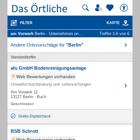
FILTER
KARTE
am Vorwerk
Berlin - Unternehmen und Personen
Treffer 1-6 von 6
Andere Ortsvorschläge für
"Berlin"
Standardtreffer
afu GmbH Bodenreinigungsanlage
Web Bewertungen vorhanden
Umweltschutzberatung und -untersuchungen
Am Vorwerk 11
13127 Berlin - Buch
Gratis-Digitalcheck
BSB Schrott
Web Bewertungen vorhanden