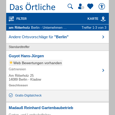
FILTER
KARTE
am Ritterholz
Berlin - Unternehmen und Personen
Treffer 1-3 von 3
Andere Ortsvorschläge für
"Berlin"
Standardtreffer
Guyot Hans-Jürgen
Web Bewertungen vorhanden
Gärtnereien
Am Ritterholz 25
14089 Berlin - Kladow
Gratis-Digitalcheck
Madauß Reinhard Gartenbaubetrieb
Garten- und Landschaftsbau