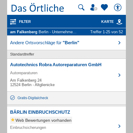
FILTER
KARTE
am Falkenberg
Berlin - Unternehmen und Personen
Treffer 1-25 von 52
Andere Ortsvorschläge für
"Berlin"
Standardtreffer
Autotechnics Robra Autoreparaturen GmbH
Autoreparaturen
Am Falkenberg 24
12524 Berlin - Altglienicke
Gratis-Digitalcheck
BÄRLIN EINBRUCHSCHUTZ
Web Bewertungen vorhanden
Einbruchsicherungen