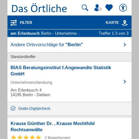
FILTER
KARTE
am Erlenbusch
Berlin - Unternehmen und Personen
Treffer 1-3 von 3
Andere Ortsvorschläge für
"Berlin"
Standardtreffer
BIAS Beratungsinstitut f.Angewandte Statistik
GmbH
Unternehmensberatung
Am Erlenbusch 4
14195 Berlin - Dahlem
Gratis-Digitalcheck
Krause Günther Dr. , Krause Mechthild
Rechtsanwälte
2 Bewertungen