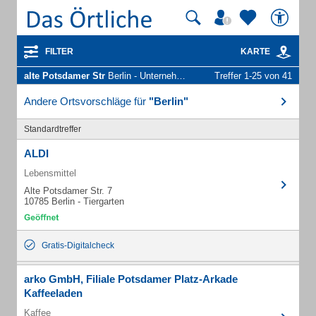
FILTER
KARTE
alte Potsdamer Str
Berlin - Unternehmen und Personen
Treffer 1-25 von 41
Andere Ortsvorschläge für
"Berlin"
Standardtreffer
ALDI
Lebensmittel
Alte Potsdamer Str. 7
10785 Berlin - Tiergarten
Gratis-Digitalcheck
arko GmbH, Filiale Potsdamer Platz-Arkade
Kaffeeladen
Kaffee