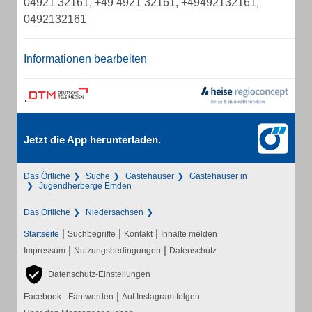
04921 32161, +49 4921 32161, +49492132161,
0492132161
Informationen bearbeiten
Jetzt die App herunterladen.
Das Örtliche
Suche
Gästehäuser
Gästehäuser in
Jugendherberge Emden
Das Örtliche
Niedersachsen
|
|
|
Startseite
Suchbegriffe
Kontakt
Inhalte melden
|
|
Impressum
Nutzungsbedingungen
Datenschutz
Datenschutz-Einstellungen
|
Facebook - Fan werden
Auf Instagram folgen