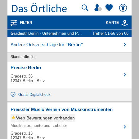
FILTER
KARTE
Gradestr
Berlin - Unternehmen und Personen
Treffer 51-66 von 66
Andere Ortsvorschläge für
"Berlin"
Standardtreffer
Precise Berlin
Gradestr. 36
12347 Berlin - Britz
Gratis-Digitalcheck
Preissler Music Verleih von Musikinstrumenten
Web Bewertungen vorhanden
Musikinstrumente und -zubehör
Gradestr. 13
12347 Berlin - Britz