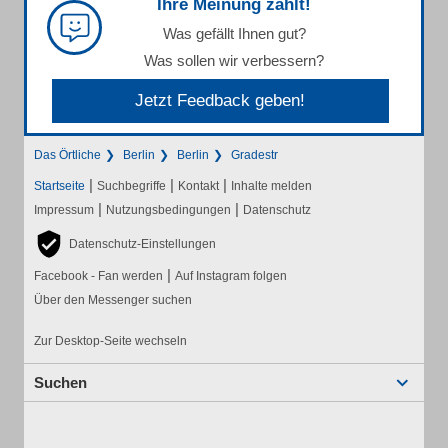
Ihre Meinung zählt!
Was gefällt Ihnen gut?
Was sollen wir verbessern?
Jetzt Feedback geben!
Das Örtliche
Berlin
Berlin
Gradestr
|
|
|
Startseite
Suchbegriffe
Kontakt
Inhalte melden
|
|
Impressum
Nutzungsbedingungen
Datenschutz
Datenschutz-Einstellungen
|
Facebook - Fan werden
Auf Instagram folgen
Über den Messenger suchen
Zur Desktop-Seite wechseln
Suchen