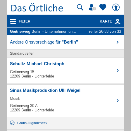
FILTER
KARTE
Geitnerweg
Berlin - Unternehmen und Personen
Treffer 26-33 von 33
Andere Ortsvorschläge für
"Berlin"
Standardtreffer
Schultz Michael-Christoph
Geitnerweg 15
12209 Berlin - Lichterfelde
Sinus Musikproduktion Ulli Weigel
Musik
Geitnerweg 30 A
12209 Berlin - Lichterfelde
Gratis-Digitalcheck