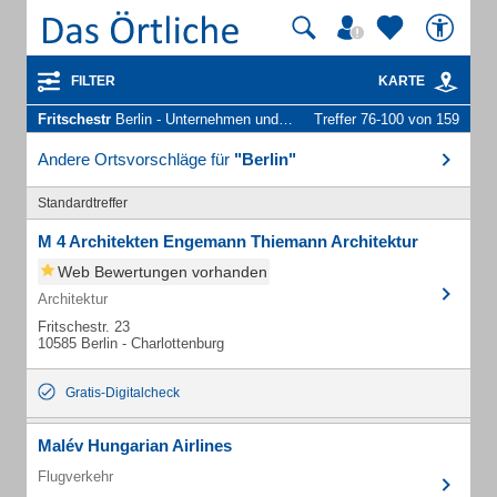
FILTER
KARTE
Fritschestr
Berlin - Unternehmen und Personen
Treffer 76-100 von 159
Andere Ortsvorschläge für
"Berlin"
Standardtreffer
M 4 Architekten Engemann Thiemann Architektur
Web Bewertungen vorhanden
Architektur
Fritschestr. 23
10585 Berlin - Charlottenburg
Gratis-Digitalcheck
Malév Hungarian Airlines
Flugverkehr