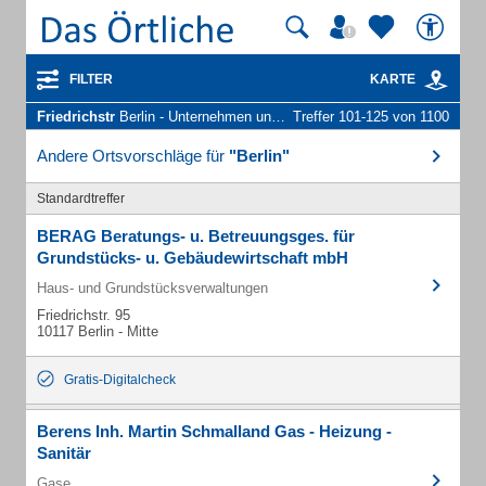
FILTER
KARTE
Friedrichstr
Berlin - Unternehmen und Personen
Treffer 101-125 von 1100
Andere Ortsvorschläge für
"Berlin"
Standardtreffer
BERAG Beratungs- u. Betreuungsges. für
Grundstücks- u. Gebäudewirtschaft mbH
Haus- und Grundstücksverwaltungen
Friedrichstr. 95
10117 Berlin - Mitte
Gratis-Digitalcheck
Berens Inh. Martin Schmalland Gas - Heizung -
Sanitär
Gase