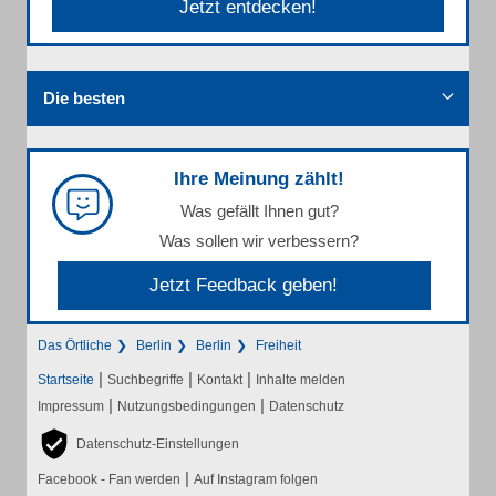
Jetzt entdecken!
Die besten
Ihre Meinung zählt!
Was gefällt Ihnen gut?
Was sollen wir verbessern?
Jetzt Feedback geben!
Das Örtliche
Berlin
Berlin
Freiheit
|
|
|
Startseite
Suchbegriffe
Kontakt
Inhalte melden
|
|
Impressum
Nutzungsbedingungen
Datenschutz
Datenschutz-Einstellungen
|
Facebook - Fan werden
Auf Instagram folgen