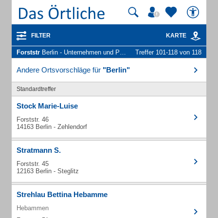
FILTER
KARTE
Forststr
Berlin - Unternehmen und Personen
Treffer 101-118 von 118
Andere Ortsvorschläge für
"Berlin"
Standardtreffer
Stock Marie-Luise
Forststr. 46
14163 Berlin - Zehlendorf
Stratmann S.
Forststr. 45
12163 Berlin - Steglitz
Strehlau Bettina Hebamme
Hebammen