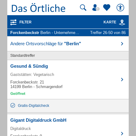
FILTER
KARTE
Forckenbeckstr
Berlin - Unternehmen und Personen
Treffer 26-50 von 86
Andere Ortsvorschläge für
"Berlin"
Standardtreffer
Gesund & Sündig
Gaststätten: Vegetarisch
Forckenbeckstr. 21
14199 Berlin - Schmargendorf
Gratis-Digitalcheck
Gigant Digitaldruck GmbH
Digitaldruck