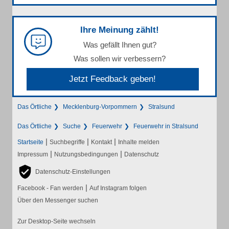
Ihre Meinung zählt!
Was gefällt Ihnen gut?
Was sollen wir verbessern?
Jetzt Feedback geben!
Das Örtliche
Mecklenburg-Vorpommern
Stralsund
Das Örtliche
Suche
Feuerwehr
Feuerwehr in Stralsund
|
|
|
Startseite
Suchbegriffe
Kontakt
Inhalte melden
|
|
Impressum
Nutzungsbedingungen
Datenschutz
Datenschutz-Einstellungen
|
Facebook - Fan werden
Auf Instagram folgen
Über den Messenger suchen
Zur Desktop-Seite wechseln