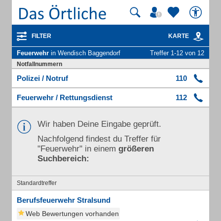
FILTER
KARTE
Feuerwehr
in Wendisch Baggendorf
Treffer 1-12 von 12
Notfallnummern
Polizei / Notruf
110
Feuerwehr / Rettungsdienst
112
Wir haben Deine Eingabe geprüft.
Nachfolgend findest du Treffer für
"Feuerwehr" in einem
größeren
Suchbereich:
Standardtreffer
Berufsfeuerwehr Stralsund
Web Bewertungen vorhanden