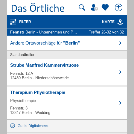
FILTER
KARTE
Fennstr
Berlin - Unternehmen und Personen
Treffer 26-32 von 32
Andere Ortsvorschläge für
"Berlin"
Standardtreffer
Strube Manfred Kammervirtuose
Fennstr. 12 A
12439 Berlin - Niederschöneweide
Therapium Physiotherapie
Physiotherapie
Fennstr. 3
13347 Berlin - Wedding
Gratis-Digitalcheck