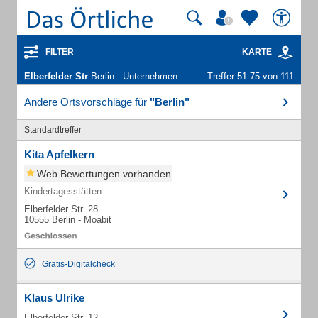
FILTER
KARTE
Elberfelder Str
Berlin - Unternehmen und Personen
Treffer 51-75 von 111
Andere Ortsvorschläge für
"Berlin"
Standardtreffer
Kita Apfelkern
Web Bewertungen vorhanden
Kindertagesstätten
Elberfelder Str. 28
10555 Berlin - Moabit
Gratis-Digitalcheck
Klaus Ulrike
Elberfelder Str. 12