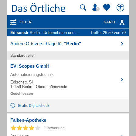
FILTER
KARTE
Edisonstr
Berlin - Unternehmen und Personen
Treffer 26-50 von 70
Andere Ortsvorschläge für
"Berlin"
Standardtreffer
EVi Scopes GmbH
Automatisierungstechnik
Edisonstr. 54
12459 Berlin - Oberschöneweide
Gratis-Digitalcheck
Falken-Apotheke
1 Bewertung
Apotheken