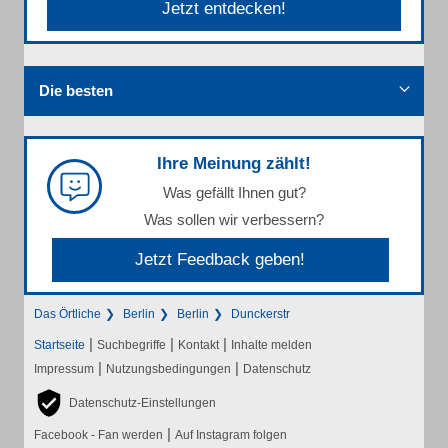
Jetzt entdecken!
Die besten
Ihre Meinung zählt!
Was gefällt Ihnen gut?
Was sollen wir verbessern?
Jetzt Feedback geben!
Das Örtliche
Berlin
Berlin
Dunckerstr
|
|
|
Startseite
Suchbegriffe
Kontakt
Inhalte melden
|
|
Impressum
Nutzungsbedingungen
Datenschutz
Datenschutz-Einstellungen
|
Facebook - Fan werden
Auf Instagram folgen