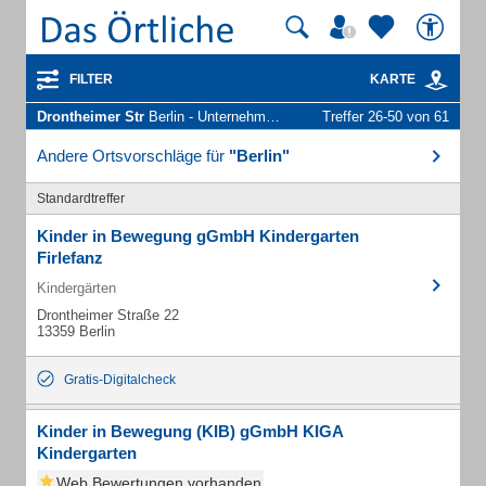
FILTER
KARTE
Drontheimer Str
Berlin - Unternehmen und Personen
Treffer 26-50 von 61
Andere Ortsvorschläge für
"Berlin"
Standardtreffer
Kinder in Bewegung gGmbH Kindergarten
Firlefanz
Kindergärten
Drontheimer Straße 22
13359 Berlin
Gratis-Digitalcheck
Kinder in Bewegung (KIB) gGmbH KIGA
Kindergarten
Web Bewertungen vorhanden