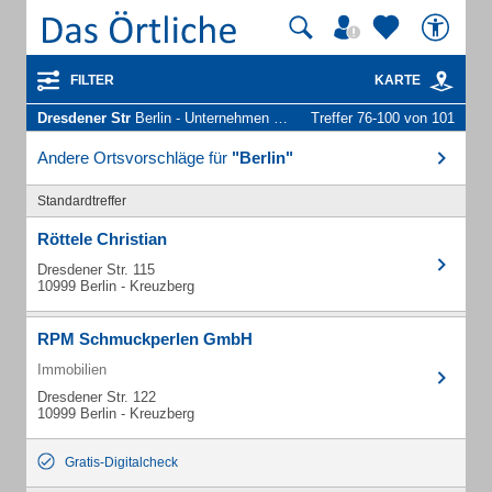
FILTER
KARTE
Dresdener Str
Berlin - Unternehmen und Personen
Treffer 76-100 von 101
Andere Ortsvorschläge für
"Berlin"
Standardtreffer
Röttele Christian
Dresdener Str. 115
10999 Berlin - Kreuzberg
RPM Schmuckperlen GmbH
Immobilien
Dresdener Str. 122
10999 Berlin - Kreuzberg
Gratis-Digitalcheck