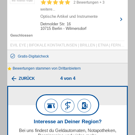
2 Bewertungen + 3
weitere...
Optische Artikel und Instrumente
Detmolder Str. 16
10715 Berlin - Wilmersdorf
EVIL EYE | BIFOKALE KONTAKTLINSEN | BRILLEN | ETNIA | FERNGLÄSER | GÖTTI | HAUPTSTADTOPTIKER | JOHNSON KONTAKTLINSEN | KONTAKTLINSEN | LINDBERG | LUNOR | MULTI KONTAKTLINSEN | MULTIFOCAL KONTAKTLINSEN | NACHTSICHT | NACHTSICHTPROBLEME | OPTIKER | RANDLOSE BRILLEN | SILHOUETTE | SPORTOPTIK | ZEISS | ZEISS FERNGLÄSER | ZEISS GLEITSICHTGLÄSER | ZEISS I-PROFILER | ZEISS VIDEO INFRAL
Gratis-Digitalcheck
Bewertungen stammen von Drittanbietern
4 von 4
ZURÜCK
Interesse an Deiner Region?
Bei uns findest du Geldautomaten, Notapotheken,